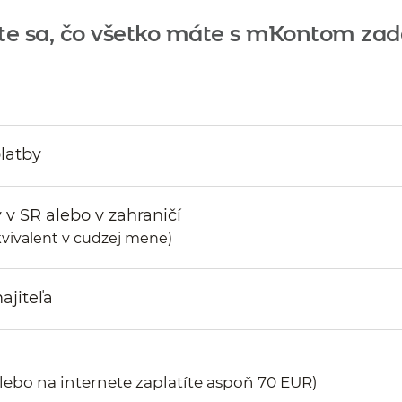
ite sa, čo všetko máte s mKontom za
latby
v SR alebo v zahraničí
kvivalent v cudzej mene)
ajiteľa
ebo na internete zaplatíte aspoň 70 EUR)