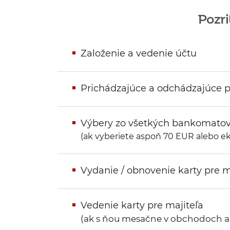
Pozr
Založenie a vedenie účtu
Prichádzajúce a odchádzajúce p
Výbery zo všetkých bankomatov 
(ak vyberiete aspoň 70 EUR alebo e
Vydanie / obnovenie karty pre m
Vedenie karty pre majiteľa
(ak s ňou mesačne v obchodoch al