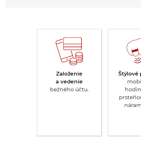
Založenie
Štýlové 
a vedenie
mobi
bežného účtu.
hodin
prsteňo
nára