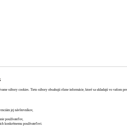
likáciou mBank. Ako mám postupovať?
lušníkom, napr. s manželom-manželkou?
mKonto?
Užitočné dokumenty