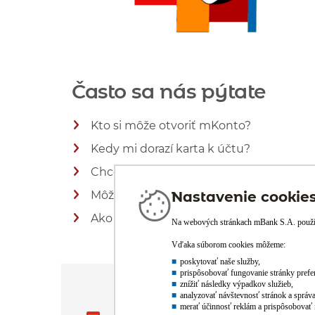
Často sa nás pýtate
Kto si môže otvoriť mKonto?
Kedy mi dorazí karta k účtu?
Zobraziť viac informácií
Chcem si prepojiť účet s mobilnou ap
Zobraziť viac informácií
Môžem účet zdieľať aj s rodinným prís
Zobraziť viac informácií
Ako si môžem vložiť peniaze na moje 
Zobraziť viac informácií
Zobraziť viac informácií