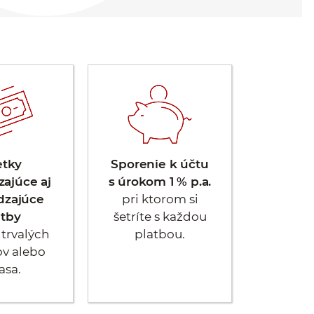
etky
Sporenie k účtu
zajúce aj
s úrokom 1 % p.a.
dzajúce
pri ktorom si
atby
šetríte s každou
 trvalých
platbou.
ov alebo
asa.