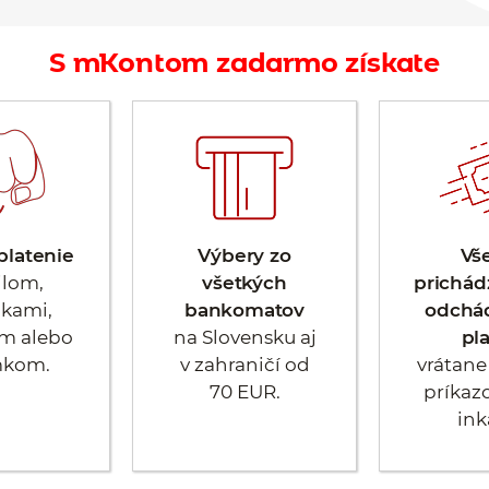
S mKontom zadarmo získate
platenie
Výbery zo
Vš
lom,
všetkých
prichád
kami,
bankomatov
odchá
m alebo
na Slovensku aj
pl
mkom.
v zahraničí od
vrátane
70 EUR.
príkaz
ink