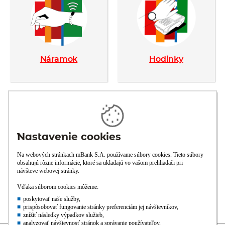
Náramok
Hodinky
Prsteň