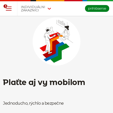
Prejsť na tlačidlo na prihlásenie
Preskočiť navigáciu a prejsť na obsah
3
INDIVIDUÁLNI
prihlásenie
ZÁKAZNÍCI
Plaťte aj vy mobilom
Jednoducho, rýchlo a bezpečne