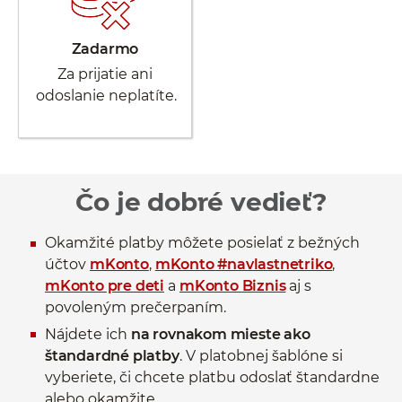
Zadarmo
Za prijatie ani
odoslanie neplatíte.
Čo je dobré vedieť?
Okamžité platby môžete posielať z bežných
účtov
mKonto
,
mKonto #navlastnetriko
,
mKonto pre deti
a
mKonto Biznis
aj s
povoleným prečerpaním.
Nájdete ich
na rovnakom mieste ako
štandardné platby
. V platobnej šablóne si
vyberiete, či chcete platbu odoslať štandardne
alebo okamžite.