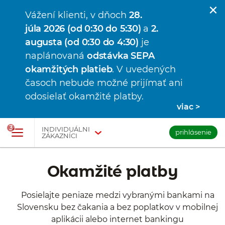
Vážení klienti, v dňoch
28.
júla 2026 (od 0:30 do 5:30)
a
2.
augusta (od 0:30 do 4:30)
je
naplánovaná
odstávka SEPA
okamžitých platieb
.
V uvedených
časoch nebude možné prijímať ani
odosielať okamžité platby.
viac
Prejsť na tlačidlo na prihlásenie
Preskočiť navigáciu a prejsť na obsah
3
INDIVIDUÁLNI
prihlásenie
ZÁKAZNÍCI
Okamžité platby
Posielajte peniaze medzi vybranými bankami na
Slovensku bez čakania a bez poplatkov v mobilnej
aplikácii alebo internet bankingu