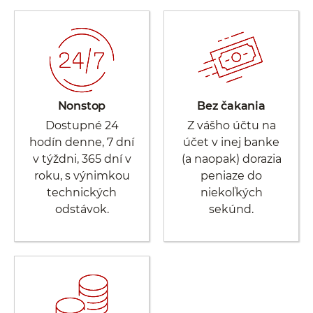
Nonstop
Bez čakania
Dostupné 24
Z vášho účtu na
hodín denne, 7 dní
účet v inej banke
v týždni, 365 dní v
(a naopak) dorazia
roku, s výnimkou
peniaze do
technických
niekoľkých
odstávok.
sekúnd.