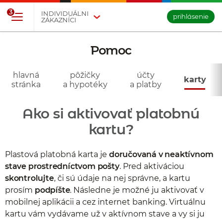
Prejsť na tlačidlo na prihlásenie
Preskočiť navigáciu a prejsť na obsah
3
INDIVIDUÁLNI
prihlásenie
ZÁKAZNÍCI
Pomoc
- karty
hlavná
pôžičky
účty
karty
stránka
a hypotéky
a platby
Ako si aktivovať platobnú
kartu?
Plastová platobná karta je
doručovaná v neaktívnom
stave prostredníctvom pošty
. Pred aktiváciou
skontrolujte
, či sú údaje na nej správne, a kartu
prosím
podpíšte
. Následne je možné ju aktivovať v
mobilnej aplikácii a cez internet banking. Virtuálnu
kartu vám vydávame už v aktívnom stave a vy si ju