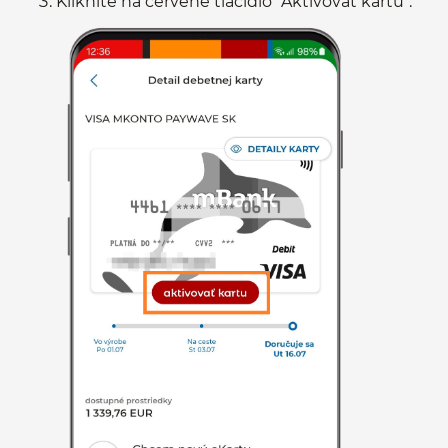
Kliknite na červené tlačidlo "Aktivovať kartu".