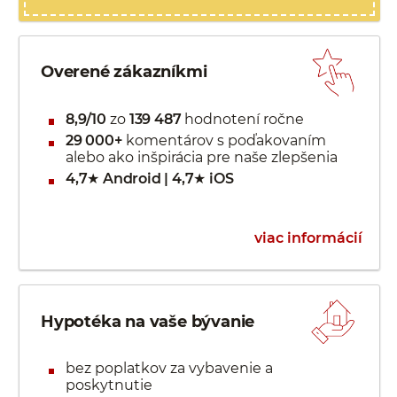
Overené zákazníkmi
8,9/10
zo
139 487
hodnotení ročne
29 000+
komentárov s poďakovaním
alebo ako inšpirácia pre naše zlepšenia
4,7★ Android | 4,7★ iOS
viac informácií
Hypotéka na vaše bývanie
bez poplatkov za vybavenie a
poskytnutie