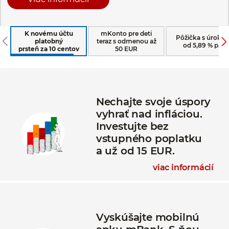
K novému účtu
mKonto pre deti
Pôžička s úroko
platobný
teraz s odmenou až
od 5,89 % p.a.
prsteň za 10 centov
50 EUR
Nechajte svoje úspory
vyhrať nad infláciou.
Investujte bez
vstupného poplatku
a už od 15 EUR.
viac informácií
Vyskúšajte mobilnú