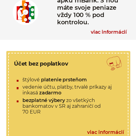
apku mBank. S ňou
máte svoje peniaze
vždy 100 % pod
kontrolou.
viac informácií
Účet bez poplatkov
štýlové
platenie prsteňom
vedenie účtu, platby, trvalé príkazy aj
inkasá
zadarmo
bezplatné výbery
zo všetkých
bankomatov v SR aj zahraničí od
70 EUR
viac informácií