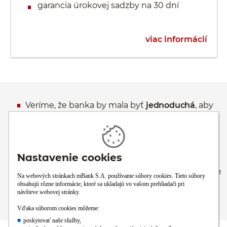
garancia úrokovej sadzby na 30 dní
viac informácií
Veríme, že banka by mala byť
jednoduchá
, aby
ste mali čas na to, čo je pre vás v živote dôležité.
Veríme, že banka by mala byť
praktická
, aby ste
dnes mali po ruke šikovné riešenie toho, čo sa
vám ešte včera mohlo zdať zložité.
Veríme, že banka má byť
tam, kde ste vy
, aby ste
naše služby využívali vždy, keď práve
potrebujete.