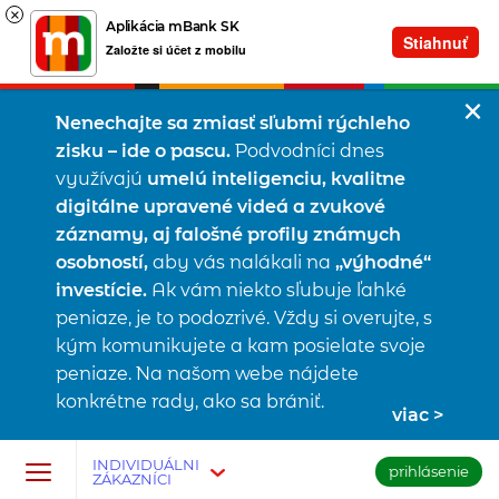
×
Aplikácia mBank SK
Stiahnuť
Založte si účet z mobilu
Nenechajte sa zmiasť sľubmi rýchleho
zisku – ide o pascu.
Podvodníci dnes
využívajú
umelú inteligenciu, kvalitne
digitálne upravené videá a zvukové
záznamy, aj falošné profily známych
osobností,
aby vás nalákali na
„výhodné“
investície.
Ak vám niekto sľubuje ľahké
peniaze, je to podozrivé. Vždy si overujte, s
kým komunikujete a kam posielate svoje
peniaze. Na našom webe nájdete
konkrétne rady, ako sa brániť.
viac
Prejsť na tlačidlo na prihlásenie
Preskočiť navigáciu a prejsť na obsah
INDIVIDUÁLNI
prihlásenie
ZÁKAZNÍCI