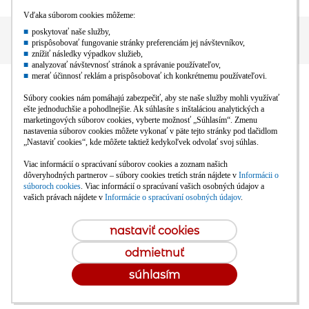
© mBank S.A. /
powered by