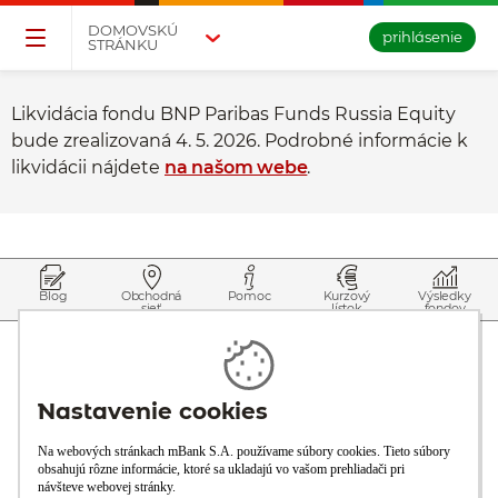
Přejděte na tlačítko pro přihlášení
Přeskočit navigaci a přejít na obsah
DOMOVSKÚ
prihlásenie
STRÁNKU
Likvidácia fondu BNP Paribas Funds Russia Equity
bude zrealizovaná 4. 5. 2026. Podrobné informácie k
likvidácii nájdete
na našom webe
.
Prejsť na začiatok stránky
Preskočiť na začiatok obsahu
Blog
Obchodná
Pomoc
Kurzový
Výsledky
sieť
lístok
fondov
O banke
Naša ponuka
Bezkontaktné platby
Dokumenty
Kalkulačky