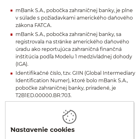
mBank S.A., pobočka zahraničnej banky, je plne
v súlade s požiadavkami amerického daňového
zákona FATCA.
mBank S.A., pobočka zahraničnej banky, sa
registrovala na stránke amerického daňového
úradu ako reportujúca zahraničná finančná
inštitúcia podľa Modelu 1 medzivládnej dohody
(IGA).
Identifikačné číslo, tzv. GIIN (Global Intermediary
Identification Numer), ktoré bolo mBank S.A.,
pobočke zahraničnej banky, priradené, je
T2B1ED.00000.BR.703.
Užitočné odkazy
Definícia americkej osoby v zmysle FATCA