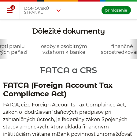
Přejděte na tlačítko pro přihlášení
Přeskočit navigaci a přejít na obsah
3
DOMOVSKÚ
prihlásenie
STRÁNKU
Dôležité dokumenty
- fatca
roti praniu
osoby s osobitným
finančné
vých peňazí
vzťahom k banke
sprostredkova
FATCA a CRS
FATCA
(Foreign Account Tax
Compliance Act)
FATCA, čiže Foreign Accounts Tax Complaince Act,
zákon o dodržiavaní daňových predpisov pri
zahraničných účtoch, je federálny zákon Spojených
štátov amerických, ktorý ukladá finančným
inštitúciám vrátane mBank povinnosť zhromažďovať