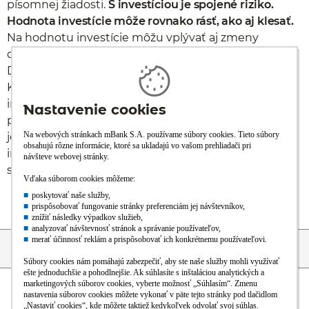
písomnej žiadosti.
S investíciou je spojené riziko.
Hodnota investície môže rovnako rásť, ako aj klesať.
Na hodnotu investície môžu vplývať aj zmeny
devízových kurzov a zmeny úrokových sadzieb.
Doterajší výnos nie je zárukou budúcich výnosov.
Klienti mBank sa môžu oboznámiť s relevantnými
informáciami o investičných produktoch, s
prospektami a štatútmi podielových fondov v sídle
jednotlivých správcovských spoločnosti, na ich
internetových stránkach ako aj na internetovej
stránke mBank.
Prejsť na začiatok stránky
Preskočiť na začiatok obsahu
Blog
Obchodná
Pomoc
Kurzový
Výsledky
sieť
lístok
fondov
O banke
Naša ponuka