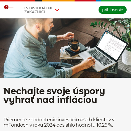
Prejsť na tlačidlo na prihlásenie
Preskočiť navigáciu a prejsť na obsah
3
INDIVIDUÁLNI
prihlásenie
ZÁKAZNÍCI
Nechajte svoje úspory
vyhrať nad infláciou
Priemerné zhodnotenie investícií našich klientov v
mFondoch v roku 2024 dosiahlo hodnotu 10,26 %.