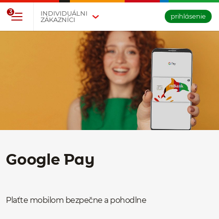
Prejsť na tlačidlo na prihlásenie
Preskočiť navigáciu a prejsť na obsah
3
INDIVIDUÁLNI
prihlásenie
ZÁKAZNÍCI
Google Pay
Plaťte mobilom bezpečne a pohodlne