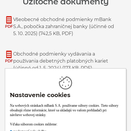
Užitočné dokumenty
Všeobecné obchodné podmienky mBank
S.A., pobočka zahraničnej banky (účinné od
PDF
5. 10. 2025) (742,5 KB, PDF)
Obchodné podmienky vydávania a
používania debetných platobných kariet
PDF
(účinné od 1. 5. 2024) (173 KB, PDF)
Sadzobník poplatkov mBank (platný od 1. 6.
2026) (1,278,5 KB, PDF)
PDF
Autorizačné limity pre platobné karty a
bezkontaktné transakcie (41,5 KB, PDF)
PDF