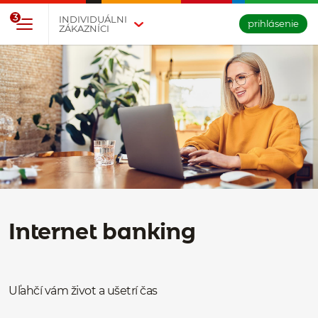
Prejsť na tlačidlo na prihlásenie
Preskočiť navigáciu a prejsť na obsah
3
INDIVIDUÁLNI
prihlásenie
ZÁKAZNÍCI
Internet banking
Uľahčí vám život a ušetrí čas