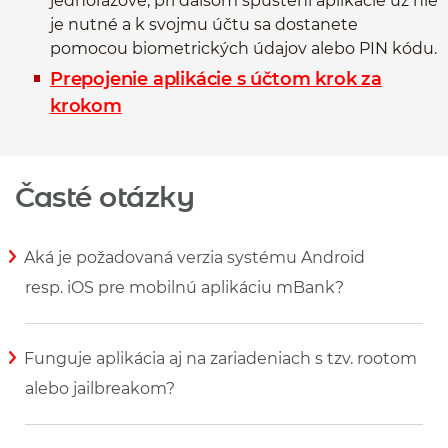
jednorazové, pri ďalšom spustení aplikácie už nie
je nutné a k svojmu účtu sa dostanete
pomocou biometrických údajov alebo PIN kódu.
Prepojenie aplikácie s účtom krok za
krokom
Časté otázky
Aká je požadovaná verzia systému Android
resp. iOS pre mobilnú aplikáciu mBank?
Zobraziť viac informácií
Funguje aplikácia aj na zariadeniach s tzv. rootom
alebo jailbreakom?
Zobraziť viac informácií