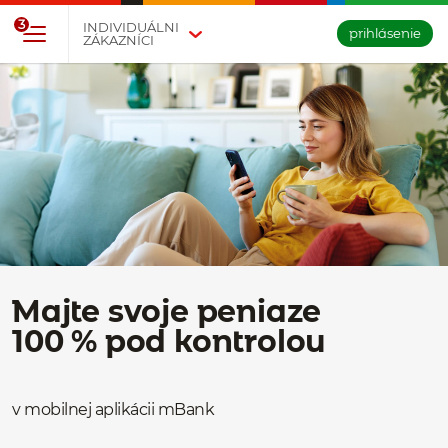
Prejsť na tlačidlo na prihlásenie
Preskočiť navigáciu a prejsť na obsah
3
INDIVIDUÁLNI
prihlásenie
ZÁKAZNÍCI
Majte svoje peniaze
100 % pod kontrolou
v mobilnej aplikácii mBank