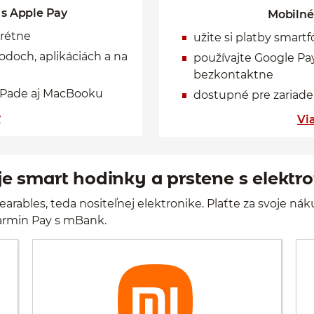
 s Apple Pay
Mobilné
krétne
užite si platby smar
odoch, aplikáciách a na
používajte Google Pa
bezkontaktne
iPade aj MacBooku
dostupné pre zariad
y
Vi
je smart hodinky a prstene s elekt
earables, teda nositeľnej elektronike. Plaťte za svoje
Garmin Pay s mBank.