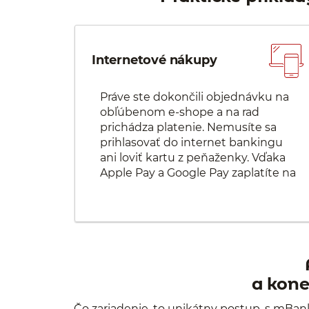
Internetové nákupy
Práve ste dokončili objednávku na
obľúbenom e-shope a na rad
prichádza platenie. Nemusíte sa
prihlasovať do internet bankingu
ani loviť kartu z peňaženky. Vďaka
Apple Pay a Google Pay zaplatíte na
svojom mobile alebo laptope len
odtlačkom prsta alebo skenom
tváre.
a kone
Čo zariadenie, to unikátny postup, s mBank