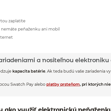
rtou zaplatíte
ve nemáte peňaženku ani mobil
ternet
ariadeniami a nositeľnou elektroniku
edzuje
kapacita batérie
. Ak teda budú vaše zariadenia v
ocou Swatch Pay alebo
platby prsteňom
, pri ktorých ni
dy ako využiť elektronickú peňaženk