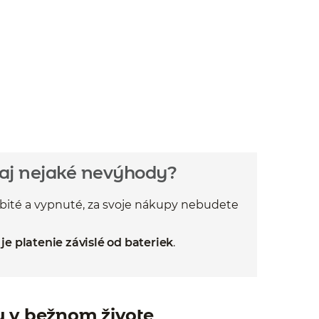
 aj nejaké nevýhody?
ybité a vypnuté, za svoje nákupy nebudete
e je platenie závislé od bateriek
.
u v bežnom živote