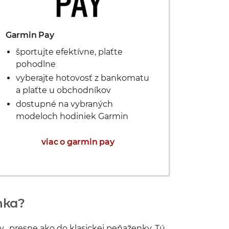
Garmin Pay
športujte efektívne, plaťte
pohodlne
vyberajte hotovosť z bankomatu
a plaťte u obchodníkov
dostupné na vybraných
modeloch hodiniek Garmin
viac o garmin pay
nka?
ky, presne ako do klasickej peňaženky. Tú