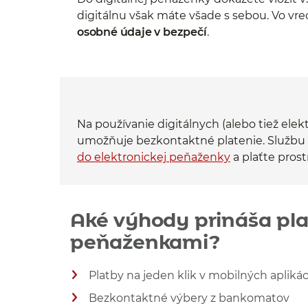
digitálnu však máte všade s sebou. Vo vre
osobné údaje v bezpečí
.
Na používanie digitálnych (alebo tiež ele
umožňuje bezkontaktné platenie. Službu m
do elektronickej peňaženky
a plaťte pros
Aké výhody prináša pla
peňaženkami?
Platby na jeden klik v mobilných apliká
Bezkontaktné výbery z bankomatov
Zobraziť viac informácií