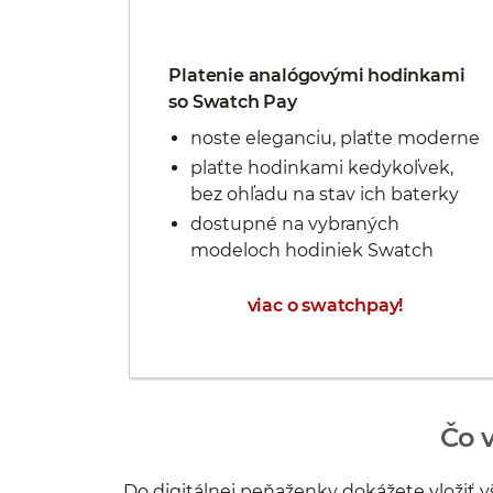
Platenie analógovými hodinkami
so Swatch Pay
noste eleganciu, plaťte moderne
plaťte hodinkami kedykoľvek,
bez ohľadu na stav ich baterky
dostupné na vybraných
modeloch hodiniek Swatch
viac o swatchpay!
Čo 
Do digitálnej peňaženky dokážete vložiť 