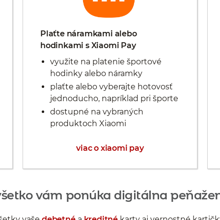
Plaťte náramkami alebo
hodinkami s Xiaomi Pay
využite na platenie športové
hodinky alebo náramky
plaťte alebo vyberajte hotovosť
jednoducho, napríklad pri športe
dostupné na vybraných
produktoch Xiaomi
viac o xiaomi pay
všetko vám ponúka digitálna peňaže
všetky vaše
debetné
a
kreditné
karty aj vernostné kartič