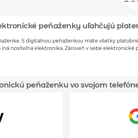
ektronické peňaženky uľahčujú plate
 peňaženke. S digitálnou peňaženkou máte všetky plato
ebo iná nositeľná elektronika. Zároveň v sebe elektronické
ktronickú peňaženku vo svojom telefón