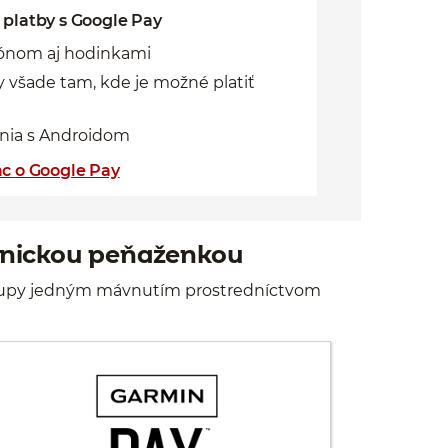
 platby s Google Pay
tfónom aj hodinkami
y všade tam, kde je možné platiť
enia s Androidom
ac o Google Pay
ronickou peňaženkou
 nákupy jedným mávnutím prostredníctvom