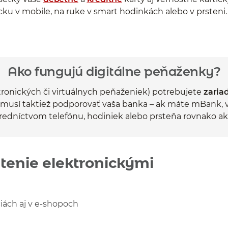
cku v mobile, na ruke v smart hodinkách alebo v prsteni.
Ako fungujú digitálne peňaženky?
ktronických či virtuálnych peňaženiek) potrebujete
zaria
usí taktiež podporovať vaša banka – ak máte mBank, vyh
tredníctvom telefónu, hodiniek alebo prsteňa rovnako a
tenie elektronickými
ciách aj v e-shopoch