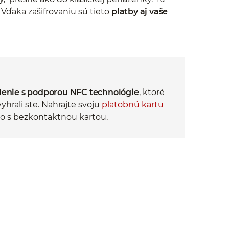
 Vďaka zašifrovaniu sú tieto
platby aj vaše
denie s podporou NFC technológie
, ktoré
rali ste. Nahrajte svoju
platobnú kartu
ko s bezkontaktnou kartou.