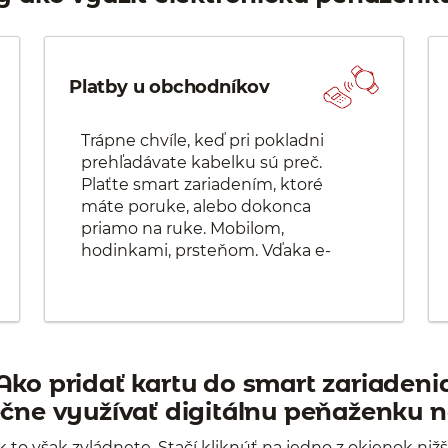
Platby u obchodníkov
Trápne chvíle, keď pri pokladni
prehľadávate kabelku sú preč.
Plaťte smart zariadením, ktoré
máte poruke, alebo dokonca
priamo na ruke. Mobilom,
hodinkami, prsteňom. Vďaka e-
peňaženke môžete okrem
platobných kariet používať aj
digitálne verzie tých vernostných.
Ako pridať kartu do smart zariadeni
čne využívať digitálnu peňaženku 
 to však zvládnete. Stačí kliknúť na jedno z okienok ni