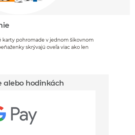
nie
bné karty pohromade v jednom šikovnom
 peňaženky skrývajú oveľa viac ako len
e alebo hodinkách