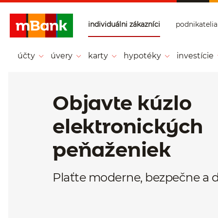
Prejsť na tlačidlo na prihlásenie
Preskočiť navigáciu a prejsť na obsah
individuálni zákazníci
podnikatelia
mBank - Individ
uálni zákazníci -
účty
úvery
karty
hypotéky
investície
Hlavná stránka
Objavte kúzlo
elektronických
peňaženiek
Plaťte moderne, bezpečne a d