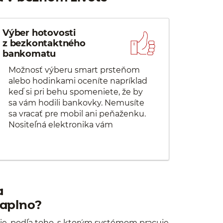
Výber hotovosti
z bezkontaktného
bankomatu
Možnosť výberu smart prsteňom
alebo hodinkami oceníte napríklad
keď si pri behu spomeniete, že by
sa vám hodili bankovky. Nemusíte
sa vracať pre mobil ani peňaženku.
Nositeľná elektronika vám
s výberom hotovosti pomôže.
a
naplno?
žšie, podľa toho, s ktorým systémom pracuje