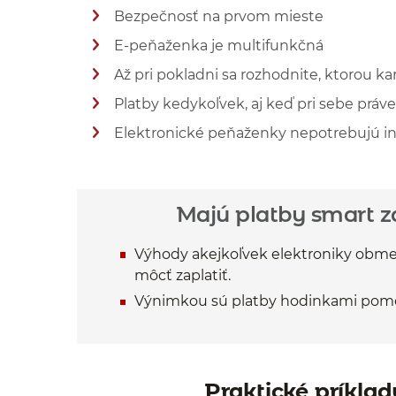
Bezpečnosť na prvom mieste
Zobraziť viac informácií
E-peňaženka je multifunkčná
Zobraziť viac informácií
Až pri pokladni sa rozhodnite, ktorou ka
Zobraziť viac informácií
Platby kedykoľvek, aj keď pri sebe prá
Zobraziť viac informácií
Elektronické peňaženky nepotrebujú in
Zobraziť viac informácií
Zobraziť viac informácií
Majú platby smart z
Výhody akejkoľvek elektroniky obm
môcť zaplatiť.
Výnimkou sú platby hodinkami pom
Praktické príkla