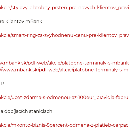
cie/stylovy-platobny-prsten-pre-novych-klientov_pravi
re klientov mBank
kcie/smart-ring-za-zvyhodnenu-cenu-pre-klientov_prav
w.mbank.sk/pdf-web/akcie/platobne-terminaly-s-mbank-
://www.mbank.sk/pdf-web/akcie/platobne-terminaly-s-mb
UR
kcie/ucet-zdarma-s-odmenou-az-100eur_pravidla-febru
a dobíjacích staniciach
kcie/mkonto-biznis-5percent-odmena-z-platieb-cerpacie