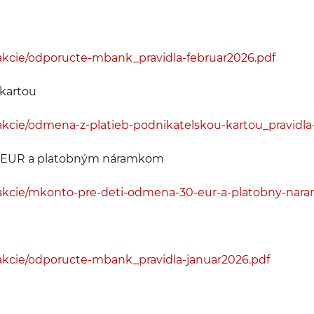
kcie/odporucte-mbank_pravidla-februar2026.pdf
kartou
kcie/odmena-z-platieb-podnikatelskou-kartou_pravidla
0 EUR a platobným náramkom
akcie/mkonto-pre-deti-odmena-30-eur-a-platobny-naram
akcie/odporucte-mbank_pravidla-januar2026.pdf