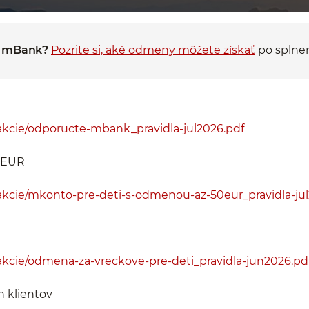
a mBank?
Pozrite si, aké odmeny môžete získať
po splnen
kcie/odporucte-mbank_pravidla-jul2026.pdf
 EUR
kcie/mkonto-pre-deti-s-odmenou-az-50eur_pravidla-jul
kcie/odmena-za-vreckove-pre-deti_pravidla-jun2026.pd
h klientov