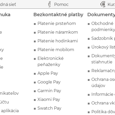
dná sieť
Pomoc
Kur
nuka
Bezkontaktné platby
Dokument
Platenie prsteňom
Obchodné
podmienk
e
Platenie náramkom
Sadzobník 
Platenie hodinkami
Úrokový lís
ky
Platenie mobilom
Dokumenty
ie
Elektronické
stiahnutie
peňaženky
ie
Reklamačn
Apple Pay
Ochrana o
Google Pay
údajov
Garmin Pay
nikateľov
Informácie
Xiaomi Pay
účtu
Ochrana vk
Swatch Pay
 aplikácia
Politika dô