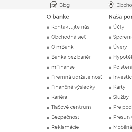
Prejsť na začiatok stránky
Preskočiť na začiatok obsahu
Blog
Obcho
O banke
Naša po
Kontaktujte nás
Účty
Obchodná sieť
Sporeni
O mBank
Úvery
Banka bez bariér
Hypoté
mFinanse
Poisten
Firemná udržateľnosť
Investíc
Finančné výsledky
Karty
Kariéra
Služby
Tlačové centrum
Pre pod
Bezpečnosť
Presun 
Reklamácie
Mobilná