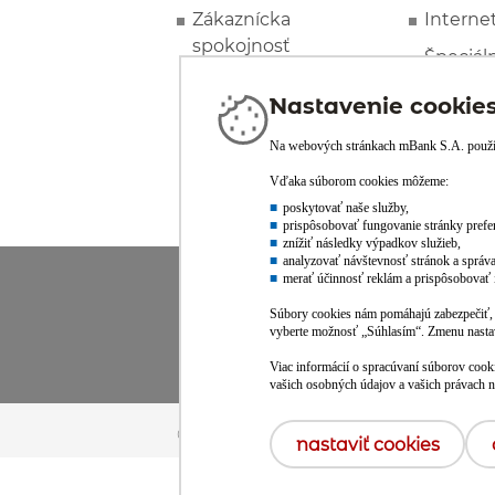
Zákaznícka
Interne
spokojnosť
Špeciál
© mBank S.A. /
powered by