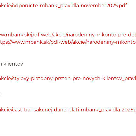
akcie/odporucte-mbank_pravidla-november2025.pdf
ww.mbank.sk/pdf-web/akcie/narodeniny-mkonto-pre-det
tps://www.mbank.sk/pdf-web/akcie/narodeniny-mkonto-n
h klientov
cie/stylovy-platobny-prsten-pre-novych-klientov_pravid
k
kcie/cast-transakcnej-dane-plati-mbank_pravidla-2025.