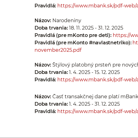
Pravidlá:
https://www.mbank.sk/pdf-web/
Názov:
Narodeniny
Doba trvania:
18. 11. 2025 - 31. 12. 2025
Pravidlá (pre mKonto pre deti):
https://w
Pravidlá (pre mKonto #navlastnetriko):
ht
november2025.pdf
Názov:
Štýlový platobný prsteň pre novýc
Doba trvania:
1. 4. 2025 - 15. 12. 2025
Pravidlá:
https://www.mbank.sk/pdf-web/ak
Názov:
Časť transakčnej dane platí mBan
Doba trvania:
1. 4. 2025 - 31. 12. 2025
Pravidlá:
https://www.mbank.sk/pdf-web/a