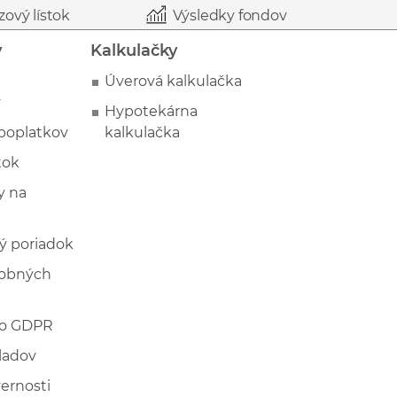
zový lístok
Výsledky fondov
y
Kalkulačky
Úverová kalkulačka
y
Hypotekárna
poplatkov
kalkulačka
tok
 na
ý poriadok
sobných
 o GDPR
ladov
vernosti