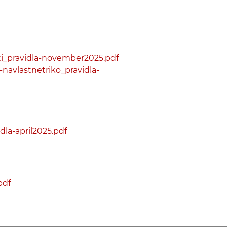
i_pravidla-november2025.pdf
avlastnetriko_pravidla-
la-april2025.pdf
pdf