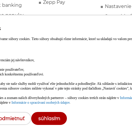
Zepp Pay
t banking
Nastavenie
ne ponuky
Spotrebite
rozhodcovs
FATCA a C
Založte si účet pohodlne z mobilu