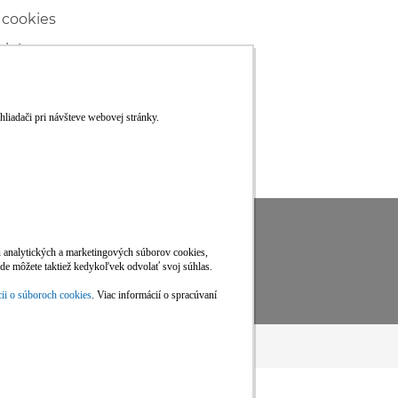
 cookies
ľské
ké konanie
RS
Viac informácií