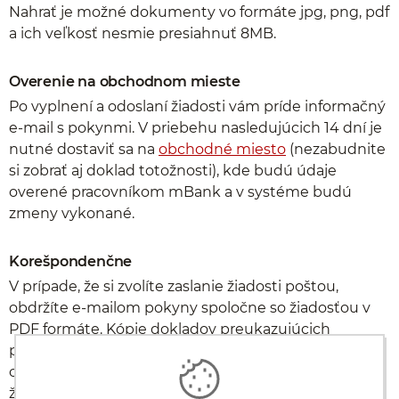
Nahrať je možné dokumenty vo formáte jpg, png, pdf
a ich veľkosť nesmie presiahnuť 8MB.
Overenie na obchodnom mieste
Po vyplnení a odoslaní žiadosti vám príde informačný
e-mail s pokynmi. V priebehu nasledujúcich 14 dní je
nutné dostaviť sa na
obchodné miesto
(nezabudnite
si zobrať aj doklad totožnosti), kde budú údaje
overené pracovníkom mBank a v systéme budú
zmeny vykonané.
Korešpondenčne
V prípade, že si zvolíte zaslanie žiadosti poštou,
obdržíte e-mailom pokyny spoločne so žiadosťou v
PDF formáte. Kópie dokladov preukazujúcich
požadované zmeny je v tomto prípade potrebné
overiť notársky/matrikou a spolu s podpísanou
žiadosťou zaslať do banky najneskôr do 14 dní od