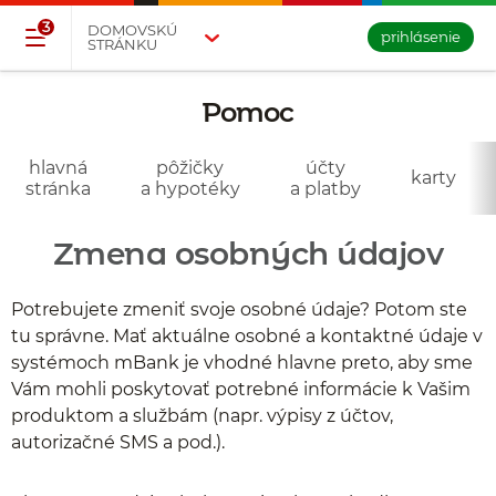
Přejděte na tlačítko pro přihlášení
Přeskočit navigaci a přejít na obsah
3
DOMOVSKÚ
prihlásenie
STRÁNKU
Pomoc
- vyberte si
kategóriu
hlavná
pôžičky
účty
karty
stránka
a hypotéky
a platby
Zmena osobných údajov
Potrebujete zmeniť svoje osobné údaje? Potom ste
tu správne. Mať aktuálne osobné a kontaktné údaje v
systémoch mBank je vhodné hlavne preto, aby sme
Vám mohli poskytovať potrebné informácie k Vašim
produktom a službám (napr. výpisy z účtov,
autorizačné SMS a pod.).