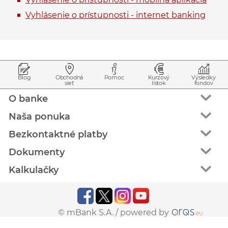
Vyhlásenie o prístupnosti - internet banking
Prejsť na začiatok stránky
Preskočiť na začiatok obsahu
Blog
Obchodná
Pomoc
Kurzový
Výsledky
sieť
lístok
fondov
O banke
Naša ponuka
Bezkontaktné platby
Dokumenty
Kalkulačky
© mBank S.A. /
powered by