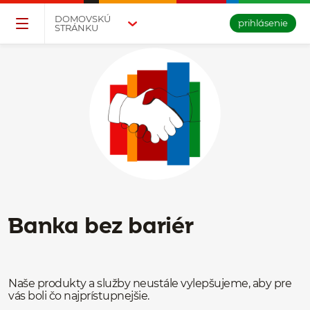
Přejděte na tlačítko pro přihlášení
Přeskočit navigaci a přejít na obsah
DOMOVSKÚ
prihlásenie
STRÁNKU
Banka bez bariér
Naše produkty a služby neustále vylepšujeme, aby pre
vás boli čo najprístupnejšie.