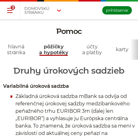
Přejděte na tlačítko pro přihlášení
Přeskočit navigaci a přejít na obsah
3
DOMOVSKÚ
prihlásenie
STRÁNKU
Pomoc
- pôžičky
a hypotéky
hlavná
pôžičky
účty
karty
stránka
a hypotéky
a platby
Druhy úrokových sadzieb
Variabilná úroková sadzba
Základná úroková sadzba mBank sa odvíja od
referenčnej úrokovej sadzby medzibankového
peňažného trhu EURIBOR 3m (ďalej len
„EURIBOR“) a vyhlasuje ju Európska centrálna
banka. To znamená, že úroková sadzba sa mení v
závislosti od aktuálnej ceny peňazí na