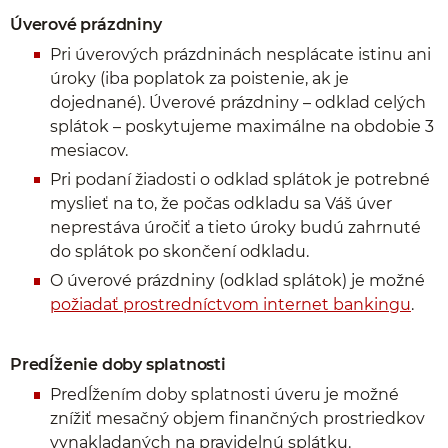
Úverové prázdniny
Pri úverových prázdninách nesplácate istinu ani
úroky (iba poplatok za poistenie, ak je
dojednané). Úverové prázdniny – odklad celých
splátok – poskytujeme maximálne na obdobie 3
mesiacov.
Pri podaní žiadosti o odklad splátok je potrebné
myslieť na to, že počas odkladu sa Váš úver
neprestáva úročiť a tieto úroky budú zahrnuté
do splátok po skončení odkladu.
O úverové prázdniny (odklad splátok) je možné
požiadať prostredníctvom internet bankingu
.
Predĺženie doby splatnosti
Predĺžením doby splatnosti úveru je možné
znížiť mesačný objem finančných prostriedkov
vynakladaných na pravidelnú splátku.