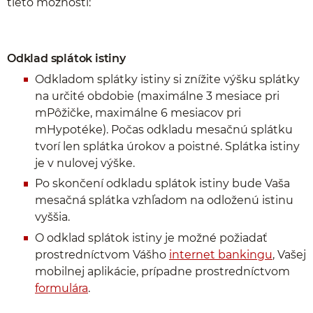
tieto možnosti:
Odklad splátok istiny
Odkladom splátky istiny si znížite výšku splátky
na určité obdobie (maximálne 3 mesiace pri
mPôžičke, maximálne 6 mesiacov pri
mHypotéke). Počas odkladu mesačnú splátku
tvorí len splátka úrokov a poistné. Splátka istiny
je v nulovej výške.
Po skončení odkladu splátok istiny bude Vaša
mesačná splátka vzhľadom na odloženú istinu
vyššia.
O odklad splátok istiny je možné požiadať
prostredníctvom Vášho
internet bankingu
, Vašej
mobilnej aplikácie, prípadne prostredníctvom
formulára
.