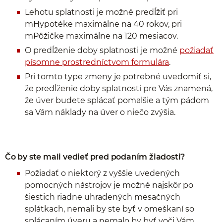
Lehotu splatnosti je možné predĺžiť pri
mHypotéke maximálne na 40 rokov, pri
mPôžičke maximálne na 120 mesiacov.
O predĺženie doby splatnosti je možné
požiadať
písomne prostredníctvom formulára
.
Pri tomto type zmeny je potrebné uvedomiť si,
že predĺženie doby splatnosti pre Vás znamená,
že úver budete splácať pomalšie a tým pádom
sa Vám náklady na úver o niečo zvýšia.
Čo by ste mali vedieť pred podaním žiadosti?
Požiadať o niektorý z vyššie uvedených
pomocných nástrojov je možné najskôr po
šiestich riadne uhradených mesačných
splátkach, nemali by ste byť v omeškaní so
splácaním úveru a nemalo by byť voči Vám