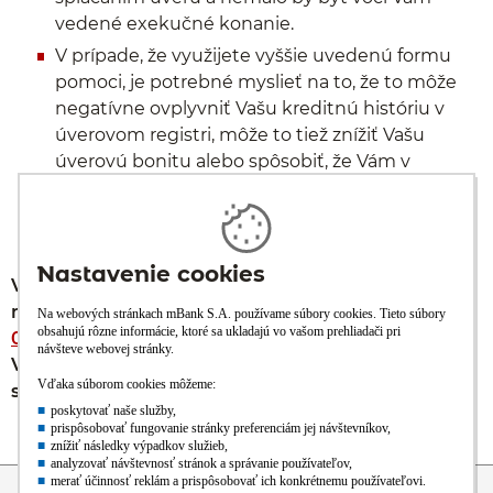
vedené exekučné konanie.
V prípade, že využijete vyššie uvedenú formu
pomoci, je potrebné myslieť na to, že to môže
negatívne ovplyvniť Vašu kreditnú históriu v
úverovom registri, môže to tiež znížiť Vašu
úverovú bonitu alebo spôsobiť, že Vám v
budúcnosti nebude poskytnutý úver.
V prípade, že máte ťažkosti so splácaním úveru,
môžete nás kontaktovať tiež telefonicky na tel.
02/323 317 31
vo všedné dni medzi 8:00 až 16:30.
Veríme, že spolu nájdeme vhodné riešenie Vašej
situácie.
Prejsť na začiatok stránky
Preskočiť na začiatok obsahu