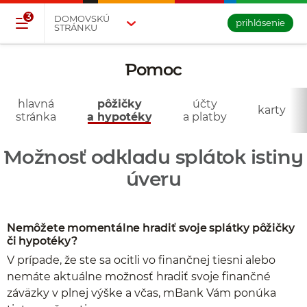
Přejděte na tlačítko pro přihlášení
Přeskočit navigaci a přejít na obsah
3
DOMOVSKÚ
prihlásenie
STRÁNKU
Pomoc
- pôžičky
a hypotéky
hlavná
pôžičky
účty
karty
stránka
a hypotéky
a platby
Možnosť odkladu splátok istiny
úveru
Nemôžete momentálne hradiť svoje splátky pôžičky
či hypotéky?
V prípade, že ste sa ocitli vo finančnej tiesni alebo
nemáte aktuálne možnosť hradiť svoje finančné
záväzky v plnej výške a včas, mBank Vám ponúka