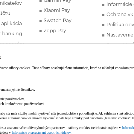
Garmin Pay
nikateľov
Informácie
Xiaomi Pay
účtu
Ochrana vk
Swatch Pay
 aplikácia
Politika dô
Zepp Pay
t banking
Nastavenie
ne ponuky
Spotrebite
rozhodcovs
FATCA a C
Založte si účet pohodlne z mobilu