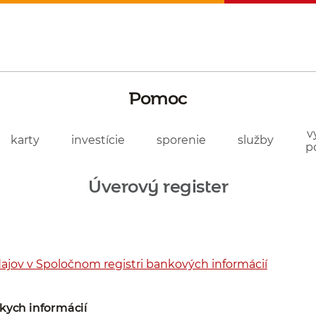
Pomoc
v
karty
investície
sporenie
služby
p
Úverový register
ajov v Spoločnom registri bankových informácií
kych informácií