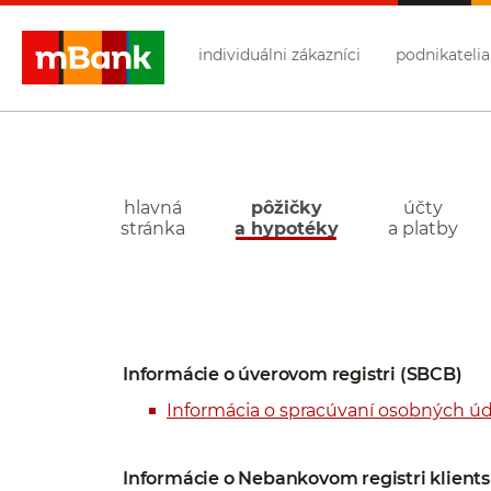
Přejděte na tlačítko pro přihlášení
Přeskočit navigaci a přejít na obsah
individuálni zákazníci
podnikatelia
mBank
- pôžičky
a hypotéky
hlavná
pôžičky
účty
stránka
a hypotéky
a platby
Informácie o úverovom registri (SBCB)
Informácia o spracúvaní osobných úd
Informácie o Nebankovom registri klients