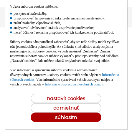
© mBank S.A. /
powered by