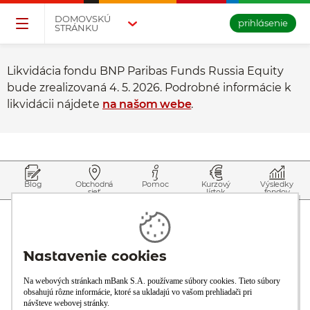
Přejděte na tlačítko pro přihlášení
Přeskočit navigaci a přejít na obsah
DOMOVSKÚ
prihlásenie
STRÁNKU
Likvidácia fondu BNP Paribas Funds Russia Equity
bude zrealizovaná 4. 5. 2026. Podrobné informácie k
likvidácii nájdete
na našom webe
.
Prejsť na začiatok stránky
Preskočiť na začiatok obsahu
Blog
Obchodná
Pomoc
Kurzový
Výsledky
sieť
lístok
fondov
O banke
Naša ponuka
Bezkontaktné platby
Dokumenty
Kalkulačky