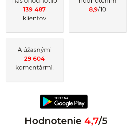
nás ohodnotilo
hodnotením
139 487
8,9
/10
klientov
A úžasnými
29 604
komentármi.
Hodnotenie
4,7
/5