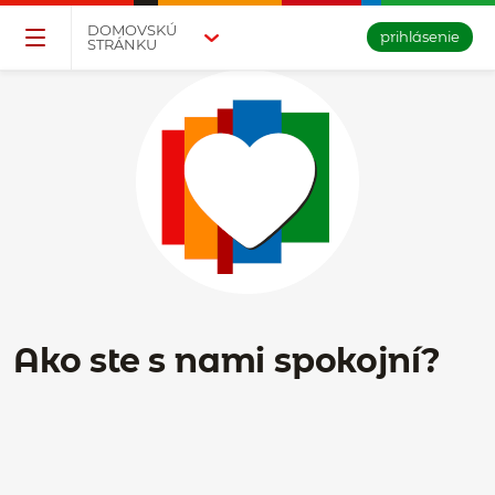
Přejděte na tlačítko pro přihlášení
Přeskočit navigaci a přejít na obsah
DOMOVSKÚ
prihlásenie
STRÁNKU
Ako ste s nami spokojní?