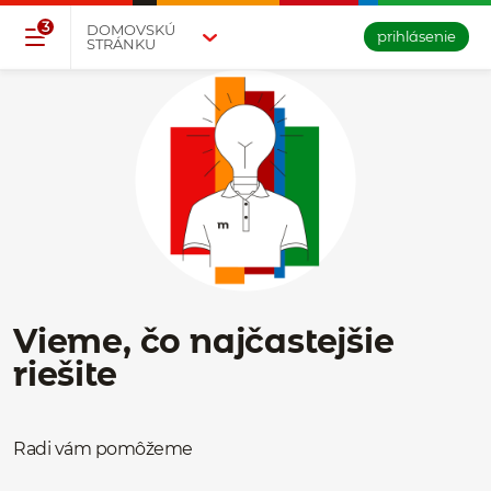
Přejděte na tlačítko pro přihlášení
Přeskočit navigaci a přejít na obsah
3
DOMOVSKÚ
prihlásenie
STRÁNKU
Vieme, čo najčastejšie
riešite
Radi vám pomôžeme