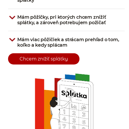
splátky
Mám pôžičky, pri ktorých chcem znížiť
splátky, a zároveň potrebujem požičať
Mám viac pôžičiek a strácam prehľad o tom,
koľko a kedy splácam
Chcem znížiť splátky