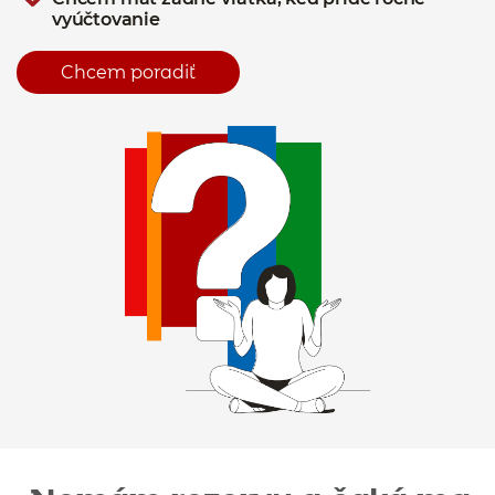
vyúčtovanie
Chcem poradiť