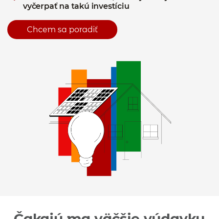
vyčerpať na takú investíciu
Chcem sa poradiť
Čakajú ma väčšie výdavky.