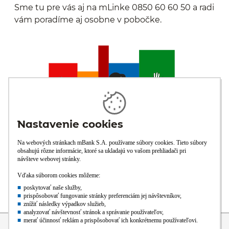
Sme tu pre vás aj na mLinke 0850 60 60 50 a radi
vám poradíme aj osobne v pobočke.
Prejsť na začiatok stránky
Preskočiť na začiatok obsahu