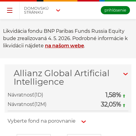
Přejděte na tlačítko pro přihlášení
Přeskočit navigaci a přejít na obsah
DOMOVSKÚ
prihlásenie
STRÁNKU
Likvidácia fondu BNP Paribas Funds Russia Equity
bude zrealizovaná 4. 5. 2026. Podrobné informácie k
likvidácii nájdete
na našom webe
.
Allianz Global Artificial
Intelligence
1,58%
Návratnosť(1D)
32,05%
Návratnosť(12M)
Vyberte fond na porovnanie