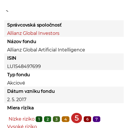
End of interactive cha
Správcovská spoločnosť
Allianz Global Investors
Názov fondu
Allianz Global Artificial Intelligence
ISIN
LU1548497699
Typ fondu
Akciové
Dátum vzniku fondu
2. 5. 2017
Miera rizika
5
Nízke riziko
1
2
3
4
6
7
Vysoké riziko