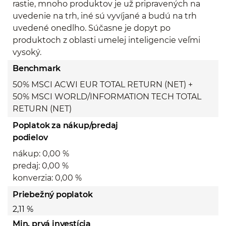
rastie, mnoho produktov je už pripravených na
uvedenie na trh, iné sú vyvíjané a budú na trh
uvedené onedlho. Súčasne je dopyt po
produktoch z oblasti umelej inteligencie veľmi
vysoký.
Benchmark
50% MSCI ACWI EUR TOTAL RETURN (NET) +
50% MSCI WORLD/INFORMATION TECH TOTAL
RETURN (NET)
Poplatok za nákup/predaj
podielov
nákup: 0,00 %
predaj: 0,00 %
konverzia: 0,00 %
Priebežný poplatok
2,11 %
Min. prvá investícia