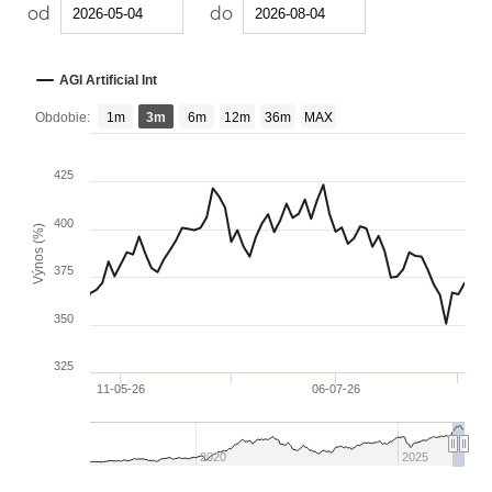
Vyberte datum od:
Vyberte datum
Vyberte datum od
Vyberte datum do
od
do
Graf fondov AGI Artificial Int.
AGI Artificial Int
Graf na porovnanie fondov AGI Artificial Int.
Obdobie:
1m
3m
6m
12m
36m
MAX
425
400
Výnos (%)
375
350
325
11-05-26
06-07-26
2020
2025