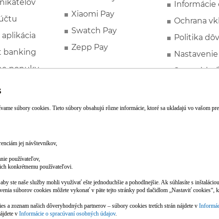
nikateľov
Informácie
Xiaomi Pay
účtu
Ochrana vk
Swatch Pay
 aplikácia
Politika dô
Zepp Pay
t banking
Nastavenie
ne ponuky
Spotrebite
rozhodcovs
FATCA a C
Založte si účet pohodlne z mobilu