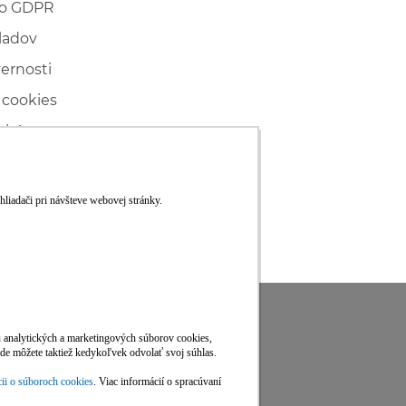
 o GDPR
ladov
vernosti
 cookies
ľské
ké konanie
RS
Viac informácií