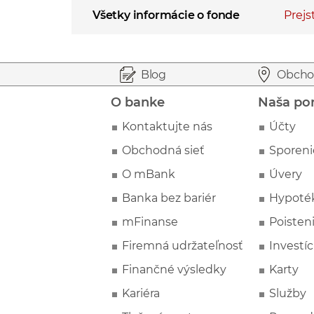
Všetky informácie o fonde
Prejs
Prejsť na začiatok stránky
Preskočiť na začiatok obsahu
Blog
Obcho
O banke
Naša po
Kontaktujte nás
Účty
Obchodná sieť
Sporeni
O mBank
Úvery
Banka bez bariér
Hypoté
mFinanse
Poisten
Firemná udržateľnosť
Investíc
Finančné výsledky
Karty
Kariéra
Služby