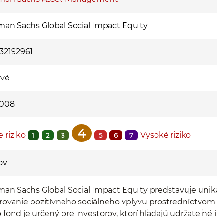
an Sachs Global Social Impact Equity
32192961
ové
2008
4
e riziko
Vysoké riziko
1
2
3
5
6
7
ov
an Sachs Global Social Impact Equity predstavuje unik
ovanie pozitívneho sociálneho vplyvu prostredníctvom gl
 fond je určený pre investorov, ktorí hľadajú udržateľné i