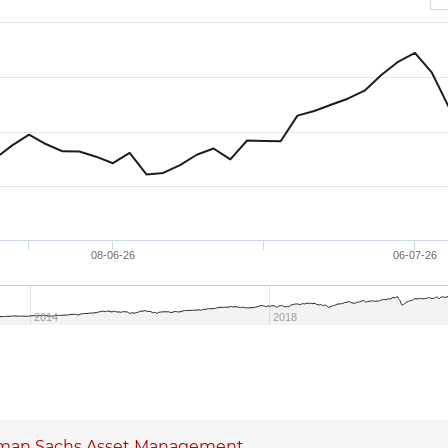
08-06-26
06-07-26
2014
2018
 chart.
man Sachs Asset Management