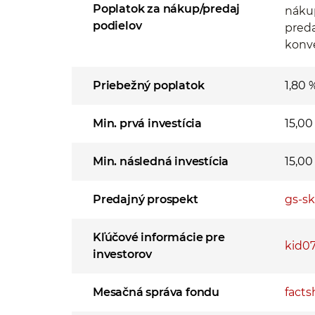
Poplatok za nákup/predaj
náku
podielov
preda
konve
Priebežný poplatok
1,80 
Min. prvá investícia
15,0
Min. následná investícia
15,0
Predajný prospekt
gs-sk
Kľúčové informácie pre
kid07
investorov
Mesačná správa fondu
facts