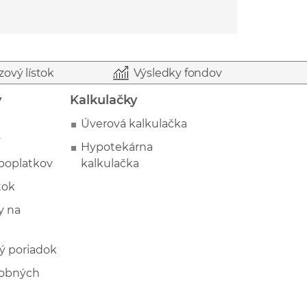
zový lístok
Výsledky fondov
y
Kalkulačky
Úverová kalkulačka
y
Hypotekárna
poplatkov
kalkulačka
tok
 na
ý poriadok
sobných