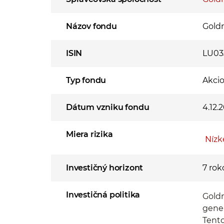
Názov fondu
Goldm
ISIN
LU03
Typ fondu
Akci
Dátum vzniku fondu
4.12.
Miera rizika
Nízk
Investičný horizont
7 rok
Investičná politika
Goldm
gener
Tento