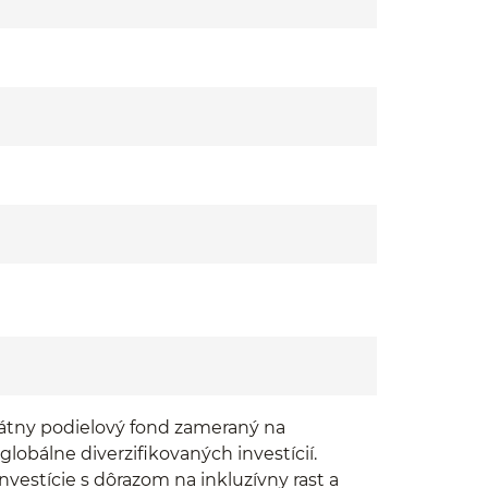
átny podielový fond zameraný na
obálne diverzifikovaných investícií.
nvestície s dôrazom na inkluzívny rast a