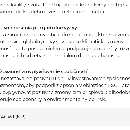
enie kvality života. Fond uplatňuje komplexný prístup k 
ritériá do každého investičného rozhodnutia.
tívne riešenia pre globálne výzvy
sa zameriava na investície do spoločností, ktoré sa ven
útnejších globálnych výziev, ako sú klimatické zmeny, ne
nosť. Tento prístup nielenže podporuje udržateľný rozvoj,
o rastúcich odvetví s potenciálom dlhodobého rastu.
žovanosť a ovplyvňovanie spoločností
nezastáva len pasívnu úlohu v investovaných spoločnosti
mentom, aby podporil zlepšenia v oblastiach ESG. Tát
 ovplyvňovať pozitívne zmeny, čím prispieva k dlhodob
oruje spoločenský a environmentálny pokrok.
 ACWI (NR)