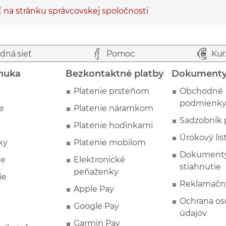
ť na stránku správcovskej spoločnosti
dná sieť
Pomoc
Kur
nuka
Bezkontaktné platby
Dokument
Platenie prsteňom
Obchodné
podmienk
e
Platenie náramkom
Sadzobník 
Platenie hodinkami
Úrokový lís
ky
Platenie mobilom
Dokumenty
ie
Elektronické
stiahnutie
peňaženky
ie
Reklamačn
Apple Pay
Ochrana o
Google Pay
údajov
Garmin Pay