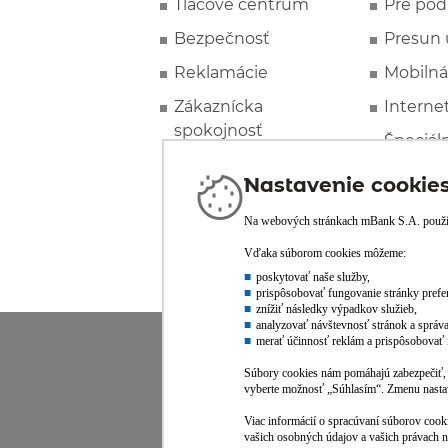
Tlačové centrum
Pre pod
Bezpečnosť
Presun 
Reklamácie
Mobilná
Zákaznícka
Interne
spokojnosť
Špeciál