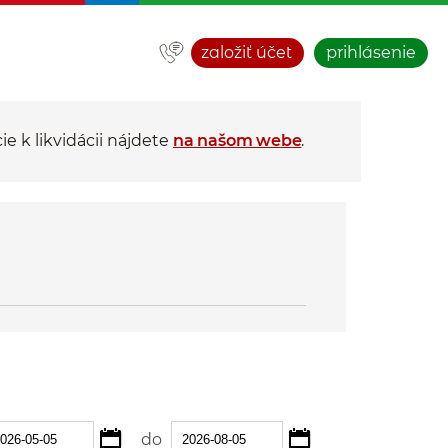
založiť účet
prihlásenie
e k likvidácii nájdete
na našom webe
.
Vyberte datum od:
Vyberte datum
berte datum od
Vyberte datum do
do