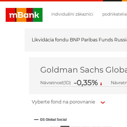
Přejděte na tlačítko pro přihlášení
Přeskočit navigaci a přejít na obsah
individuálni zákazníci
podnikatelia
mBank
Likvidácia fondu BNP Paribas Funds Russia
Goldman Sachs Global
-0,35%
Návratnosť(1D)
Návratn
Vyberte fond na porovnanie
Graf fondov GS Global Social.
GS Global Social
Graf na porovnanie fondov GS Global Social.