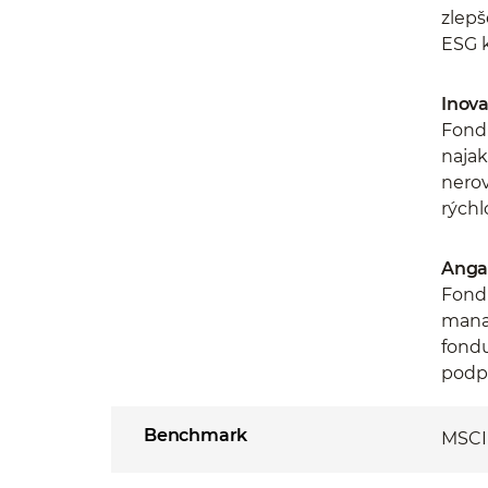
zlepš
ESG k
Inova
Fond 
najak
nerov
rýchl
Anga
Fond 
manaž
fondu
podp
Benchmark
MSCI