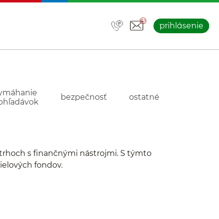
3
prihlásenie
ymáhanie
bezpečnosť
ostatné
ohľadávok
 trhoch s finančnými nástrojmi. S týmto
ielových fondov.