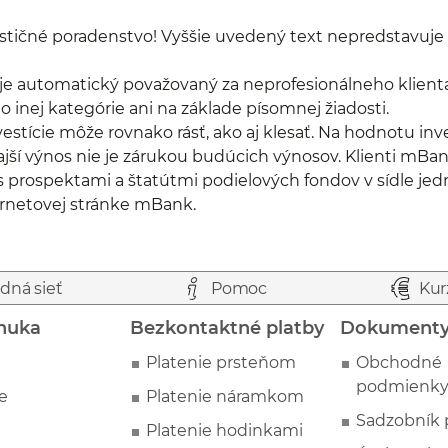
tičné poradenstvo! Vyššie uvedený text nepredstavuje
e automatický považovaný za neprofesionálneho klienta v
inej kategórie ani na základe písomnej žiadosti.
nvestície môže rovnako rásť, ako aj klesať. Na hodnotu i
jší výnos nie je zárukou budúcich výnosov. Klienti mB
 prospektami a štatútmi podielových fondov v sídle jed
ernetovej stránke mBank.
dná sieť
Pomoc
Kur
nuka
Bezkontaktné platby
Dokument
Platenie prsteňom
Obchodné
podmienk
e
Platenie náramkom
Sadzobník 
Platenie hodinkami