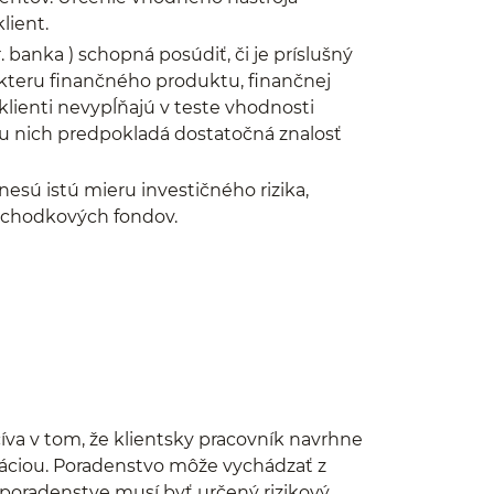
lient.
. banka ) schopná posúdiť, či je príslušný
akteru finančného produktu, finančnej
 klienti nevypĺňajú v teste vhodnosti
 u nich predpokladá dostatočná znalosť
esú istú mieru investičného rizika,
dôchodkových fondov.
íva v tom, že klientsky pracovník navrhne
uáciou. Poradenstvo môže vychádzať z
ri poradenstve musí byť určený rizikový