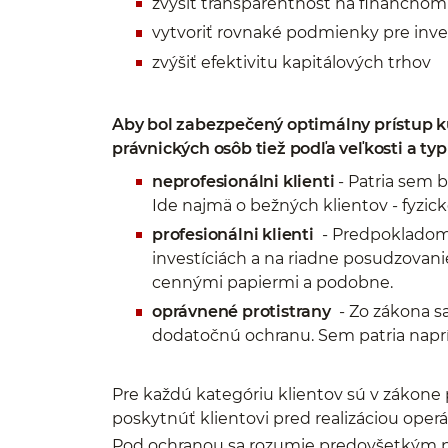
zvýšiť transparentnosť na finančnom
vytvoriť rovnaké podmienky pre inve
zvýšiť efektivitu kapitálových trhov
Aby bol zabezpečený optimálny prístup ku 
právnických osôb tiež podľa veľkosti a typ
neprofesionálni klienti
- Patria sem b
Ide najmä o bežných klientov - fyzick
profesionálni klienti
- Predpokladom j
investíciách a na riadne posudzovanie
cennými papiermi a podobne.
oprávnené protistrany
- Zo zákona s
dodatočnú ochranu. Sem patria naprík
Pre každú kategóriu klientov sú v zákone 
poskytnúť klientovi pred realizáciou operá
Pod ochranou sa rozumie predovšetkým p