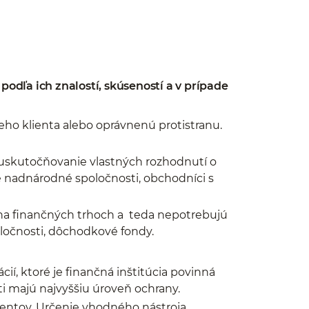
odľa ich znalostí, skúseností a v prípade
neho klienta alebo oprávnenú protistranu.
 uskutočňovanie vlastných rozhodnutí o
ké nadnárodné spoločnosti, obchodníci s
na finančných trhoch a teda nepotrebujú
oločnosti, dôchodkové fondy.
í, ktoré je finančná inštitúcia povinná
ti majú najvyššiu úroveň ochrany.
entov. Určenie vhodného nástroja