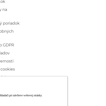
tok
 na
ý poriadok
sobných
 o GDPR
ladov
vernosti
 cookies
ľské
ké konanie
RS