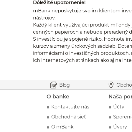
Dôležité upozornenie!
mBank neposkytuje svojim klientom inves
nástrojov.
Každý klient využívajúci produkt mFondy j
cenných papieroch a nebude preradený do 
S investíciou je spojené riziko. Hodnota i
kurzov a zmeny úrokových sadzieb. Dotera
informáciami o investičných produktoch, s
ich internetových stránkach ako aj na int
Prejsť na začiatok stránky
Preskočiť na začiatok obsahu
Blog
Obcho
O banke
Naša po
Kontaktujte nás
Účty
Obchodná sieť
Sporeni
O mBank
Úvery