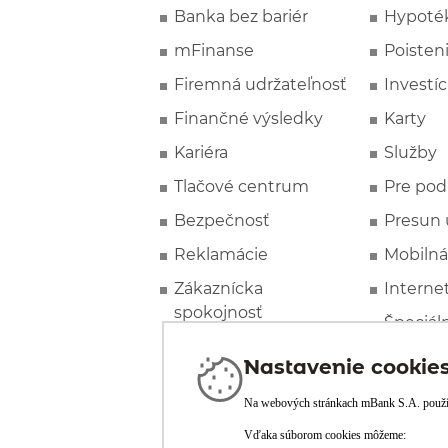
Banka bez bariér
Hypoté
mFinanse
Poisten
Firemná udržateľnosť
Investíc
Finančné výsledky
Karty
Kariéra
Služby
Tlačové centrum
Pre pod
Bezpečnosť
Presun 
Reklamácie
Mobilná
Zákaznícka
Interne
spokojnosť
Špeciál