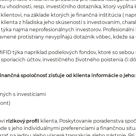
u vhodnosti, resp. investičního dotazníka, ktorý vypĺňa k
klientovi, na základe ktorých je finančná inštitúcia ( napr
klienta z hľadiska jeho skúseností s investovaním, char
sa týka najmä neprofesionálnych investorov. Profesionálni
rávnené protistrany nevypĺňajú dotazník vôbec, kdeže sa
iFID týka napríklad podielových fondov, ktoré so sebou n
 sporiacich účtov, investičného životného poistenia či 
nančná spoločnosť zisťuje od klienta informácie o jeho:
ých s investíciami
zont)
oví
rizikový profil
klienta. Poskytovanie poradenstva spoč
ade s jeho individuálnymi preferenciami a finančnou sit
iazať na jednu alebo viaceré transakcie alebo nástroje. P