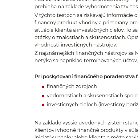
prebieha na základe vyhodnotenia tzv. test
V týchto testoch sa získavajú informácie o 
finančný produkt vhodný a primeraný pre 
situácie klienta a investičných cieľov. To 
otázky o znalostiach a skúsenostiach. Op
vhodnosti investičných nástrojov.
Z najznámejších finančných nástrojov sa M
netýka sa napríklad termínovaných účtov,
Pri poskytovaní finančného poradenstva fi
finančných zdrojoch
vedomostiach a skúsenostiach spojen
investičných cieľoch (investičný hori
Na základe vyššie uvedených zistení stan
klientovi vhodné finančné produkty v súl
iniciatívy banky alebo klienta a môže sa v