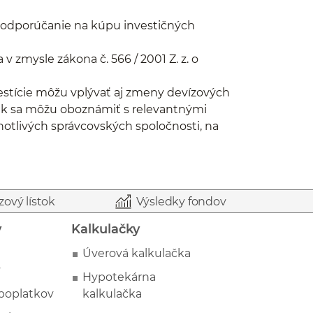
 odporúčanie na kúpu investičných
 zmysle zákona č. 566 / 2001 Z. z. o
nvestície môžu vplývať aj zmeny devízových
ank sa môžu oboznámiť s relevantnými
notlivých správcovských spoločnosti, na
zový lístok
Výsledky fondov
y
Kalkulačky
Úverová kalkulačka
y
Hypotekárna
poplatkov
kalkulačka