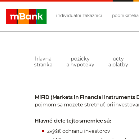
Přejděte na tlačítko pro přihlášení
Přeskočit navigaci a přejít na obsah
individuálni zákazníci
podnikatelia
mBank
- investície
hlavná
pôžičky
účty
stránka
a hypotéky
a platby
MiFID (Markets in Financial Instruments 
pojmom sa môžete stretnúť pri investovaní
Hlavné ciele tejto smernice sú:
zvýšiť ochranu investorov