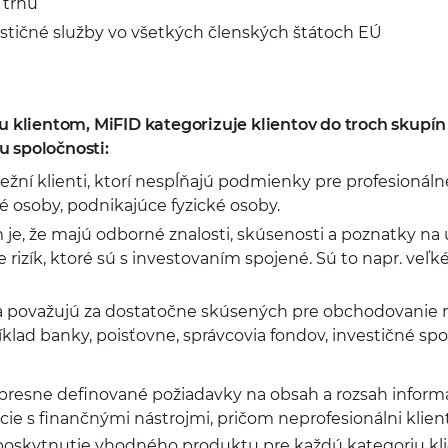
 trhu
stičné služby vo všetkých členských štátoch EÚ
klientom, MiFID kategorizuje klientov do troch skupín p
u spoločnosti:
ežní klienti, ktorí nespĺňajú podmienky pre profesionál
é osoby, podnikajúce fyzické osoby.
e, že majú odborné znalosti, skúsenosti a poznatky na
 rizík, ktoré sú s investovaním spojené. Sú to napr. veľ
a považujú za dostatočne skúsených pre obchodovanie 
lad banky, poisťovne, správcovia fondov, investičné sp
presne definované požiadavky na obsah a rozsah informáci
cie s finančnými nástrojmi, pričom neprofesionálni klien
oskytnutie vhodného produktu pre každú kategoriu kli