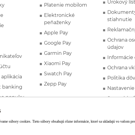
Úrokový lís
ky
Platenie mobilom
Dokumenty
ie
Elektronické
stiahnutie
peňaženky
ie
Reklamačn
Apple Pay
Ochrana o
Google Pay
údajov
Garmin Pay
nikateľov
Informácie
Xiaomi Pay
účtu
Ochrana vk
Swatch Pay
 aplikácia
Politika dô
Zepp Pay
t banking
Nastavenie
ne ponuky
Spotrebite
rozhodcovs
FATCA a C