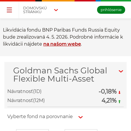
Přejděte na tlačítko pro přihlášení
Přeskočit navigaci a přejít na obsah
DOMOVSKÚ
prihlásenie
STRÁNKU
Likvidácia fondu BNP Paribas Funds Russia Equity
bude zrealizovaná 4. 5. 2026. Podrobné informácie k
likvidácii nájdete
na našom webe
.
Goldman Sachs Global
Flexible Multi-Asset
-0,18%
Návratnosť(1D)
4,21%
Návratnosť(12M)
Vyberte fond na porovnanie