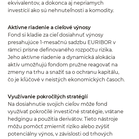
ekvivalentov, a dokonca aj nepriamych
investícií ako sú nehnuteľnosti a komodity.
Aktívne riadenie a cieľové výnosy
Fond si kladie za cieľ dosiahnuť výnosy
presahujúce 1-mesačnú sadzbu EURIBOR v
rámci prísne definovaného rozpočtu rizika.
Jeho aktívne riadenie a dynamická alokácia
aktív umožňujú fondom pružne reagovať na
zmeny na trhu a snažiť sa o ochranu kapitálu,
čo je kľúčové v neistých ekonomických časoch.
Využívanie pokročilých stratégií
Na dosiahnutie svojich cieľov môže fond
využívať pokročilé investičné stratégie, vrátane
hedgingu a použitia derivátov. Tieto nástroje
môžu pomôcť zmierniť riziko alebo zvýšiť
potenciálny výnos, v závislosti od trhových