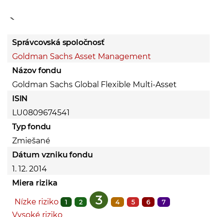
End of interactive cha
Správcovská spoločnosť
Goldman Sachs Asset Management
Názov fondu
Goldman Sachs Global Flexible Multi-Asset
ISIN
LU0809674541
Typ fondu
Zmiešané
Dátum vzniku fondu
1. 12. 2014
Miera rizika
3
Nízke riziko
1
2
4
5
6
7
Vysoké riziko