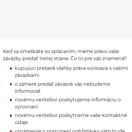
Keď sa omeškáte so splácaním, máme právo vaše
záväzky predať tretej strane. Čo to pre vás znamená?
kupujúci preberá všetky práva súvisiace s vašimi
záväzkami
o zámere predať záväzok vás nebudeme
informovať
novému veriteľovi poskytujeme informáciu o
vyrovnaní
novému veriteľovi poskytneme vaše kontaktné
údaje
oznámenie o postúpení pohľadávky vám bude