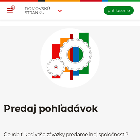
Přejděte na tlačítko pro přihlášení
Přeskočit navigaci a přejít na obsah
3
DOMOVSKÚ
prihlásenie
STRÁNKU
Predaj pohľadávok
Čo robiť, keď vaše záväzky predáme inej spoločnosti?