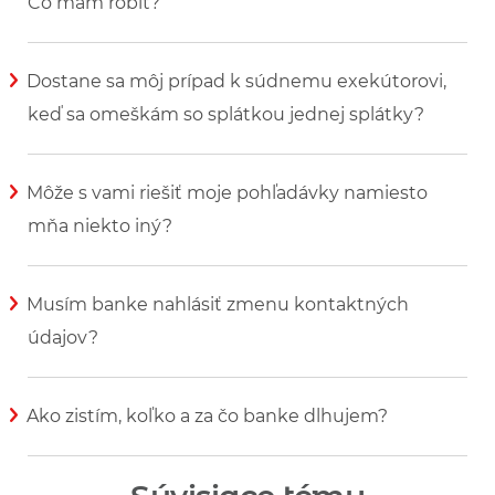
Čo mám robiť?
Zobraziť viac informácií
Dostane sa môj prípad k súdnemu exekútorovi,
keď sa omeškám so splátkou jednej splátky?
Zobraziť viac informácií
Môže s vami riešiť moje pohľadávky namiesto
mňa niekto iný?
Zobraziť viac informácií
Musím banke nahlásiť zmenu kontaktných
údajov?
Zobraziť viac informácií
Ako zistím, koľko a za čo banke dlhujem?
Zobraziť viac informácií