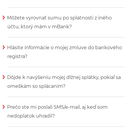
Zobraziť viac informácií
Môžete vyrovnať sumu po splatnosti z iného
účtu, ktorý mám v mBank?
Zobraziť viac informácií
Hlásite informácie o mojej zmluve do bankového
registra?
Zobraziť viac informácií
Dôjde k navýšeniu mojej dlžnej splátky, pokiaľ sa
omeškám so splácaním?
Zobraziť viac informácií
Prečo ste mi poslali SMS/e-mail, aj keď som
nedoplatok uhradil?
Zobraziť viac informácií