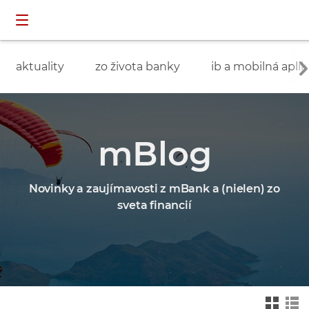
Preskočiť navigáciu a prejsť na obsah
INDIVIDUÁLNI
prihlásenie
ZÁKAZNÍCI
aktuality
zo života banky
ib a mobilná aplik
mBlog
Novinky a zaujímavosti z mBank a (nielen) zo
sveta financií
Zmień na widok ka
Zmień na
felkowy
widok drz
ewa