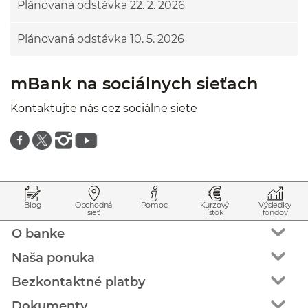
Plánovaná odstávka 22. 2. 2026
Plánovaná odstávka 10. 5. 2026
mBank na sociálnych sieťach
Kontaktujte nás cez sociálne siete
Znajdź nas na facebooku
Znajdź nas na twitterze
Znajdź nas na instagramie
Znajdź nas na youtube
Prejsť na začiatok stránky
Preskočiť na začiatok obsahu
Blog
Obchodná
Pomoc
Kurzový
Výsledky
sieť
lístok
fondov
O banke
Naša ponuka
Bezkontaktné platby
Dokumenty