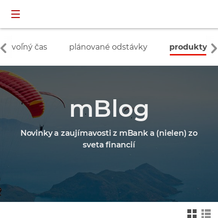
Preskočiť navigáciu a prejsť na obsah
INDIVIDUÁLNI
prihlásenie
ZÁKAZNÍCI
voľný čas
plánované odstávky
produkty
mBlog
Novinky a zaujímavosti z mBank a (nielen) zo
sveta financií
Zmień na widok ka
Zmień na
felkowy
widok drz
ewa