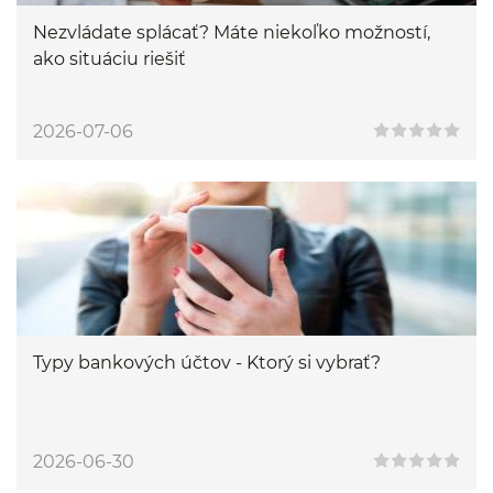
Nezvládate splácať? Máte niekoľko možností,
ako situáciu riešiť
2026-07-06
Typy bankových účtov - Ktorý si vybrať?
2026-06-30