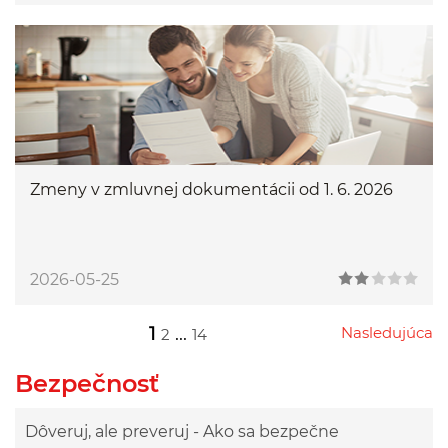
Zmeny v zmluvnej dokumentácii od 1. 6. 2026
2026-05-25
1
...
Nasledujúca
2
14
Przejdź do następnej strony
Przejdź do strony 2
Przejdź do strony 14
Bezpečnosť
Dôveruj, ale preveruj - Ako sa bezpečne