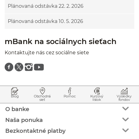
Plánovaná odstávka 22. 2. 2026
Plánovaná odstávka 10. 5. 2026
mBank na sociálnych sieťach
Kontaktujte nás cez sociálne siete
Znajdź nas na facebooku
Znajdź nas na twitterze
Znajdź nas na instagramie
Znajdź nas na youtube
Prejsť na začiatok stránky
Preskočiť na začiatok obsahu
Blog
Obchodná
Pomoc
Kurzový
Výsledky
sieť
lístok
fondov
O banke
Naša ponuka
Bezkontaktné platby