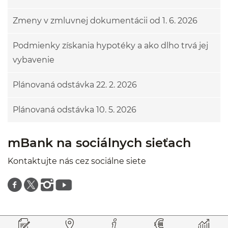
Zmeny v zmluvnej dokumentácii od 1. 6. 2026
Podmienky získania hypotéky a ako dlho trvá jej
vybavenie
Plánovaná odstávka 22. 2. 2026
Plánovaná odstávka 10. 5. 2026
mBank na sociálnych sieťach
Kontaktujte nás cez sociálne siete
Znajdź nas na facebooku
Znajdź nas na twitterze
Znajdź nas na instagramie
Znajdź nas na youtube
Prejsť na začiatok stránky
Preskočiť na začiatok obsahu