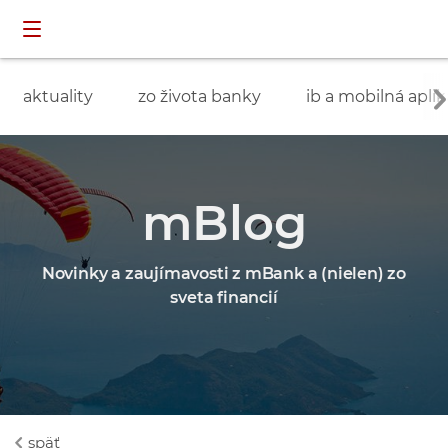
Preskočiť navigáciu a prejsť na obsah
INDIVIDUÁLNI
prihlásenie
ZÁKAZNÍCI
aktuality
zo života banky
ib a mobilná aplik
mBlog
Novinky a zaujímavosti z mBank a (nielen) zo
sveta financií
späť