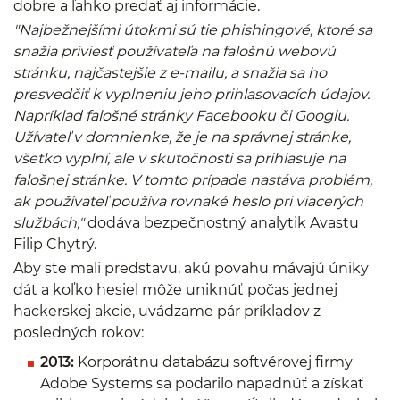
dobre a ľahko predať aj informácie.
"Najbežnejšími útokmi sú tie phishingové, ktoré sa
snažia priviesť používateľa na falošnú webovú
stránku, najčastejšie z e-mailu, a snažia sa ho
presvedčiť k vyplneniu jeho prihlasovacích údajov.
Napríklad falošné stránky Facebooku či Googlu.
Užívateľ v domnienke, že je na správnej stránke,
všetko vyplní, ale v skutočnosti sa prihlasuje na
falošnej stránke. V tomto prípade nastáva problém,
ak používateľ používa rovnaké heslo pri viacerých
službách,"
dodáva bezpečnostný analytik Avastu
Filip Chytrý.
Aby ste mali predstavu, akú povahu mávajú úniky
dát a koľko hesiel môže uniknúť počas jednej
hackerskej akcie, uvádzame pár príkladov z
posledných rokov:
2013:
Korporátnu databázu softvérovej firmy
Adobe Systems sa podarilo napadnúť a získať