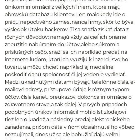
únikom informácií z veľkých firiem, ktoré majú
obrovskú databázu klientov. Len málokedy ide o
prácu nepoctivého zamestnanca firmy, skôr to býva
výsledok útoku hackerov. Tí sa snažia získať dáta z
rôznych dôvodov: nemajú vždy za cieľ ich priame
zneužitie nabúraním do účtov alebo súkromia
príslušných osôb, snaží sa ich napríklad predať na
internete ľuďom, ktorí ich využijú k inzercii svojho
tovaru, a môžu chcieť napríklad aj mediálne
poškodiť danú spoločnosť či jej vedenie vydierať.
Medzi ukradnutými dátami bývajú telefónne čísla, e-
mailové adresy, prístupové údaje k rôznym typom
účtov, čísla kariet, preukazov, dokonca informácie o
zdravotnom stave a tak ďalej. V prvých prípadoch
podobných únikov informácií mohlo ísť zlodejovi
tiež len o krádež a následný predaj elektronického
zariadenia, pričom dáta v ňom obsiahnuté ho vôbec
nezaujímali, dnes už sa ale bohužiaľ dajú veľmi