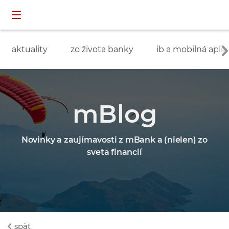
Preskočiť navigáciu a prejsť na obsah
INDIVIDUÁLNI
prihlásenie
ZÁKAZNÍCI
aktuality
zo života banky
ib a mobilná aplik
mBlog
Novinky a zaujímavosti z mBank a (nielen) zo
sveta financií
späť