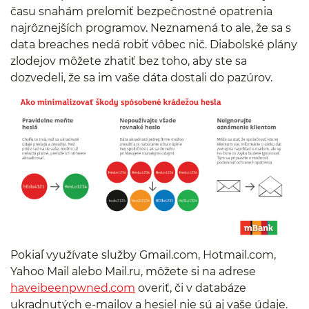
času snahám prelomiť bezpečnostné opatrenia
najrôznejších programov. Neznamená to ale, že sa s
data breaches nedá robiť vôbec nič. Diabolské plány
zlodejov môžete zhatiť bez toho, aby ste sa
dozvedeli, že sa im vaše dáta dostali do pazúrov.
Pokiaľ využívate služby Gmail.com, Hotmail.com,
Yahoo Mail alebo Mail.ru, môžete si na adrese
haveibeenpwned.com
overiť, či v databáze
ukradnutých e-mailov a hesiel nie sú aj vaše údaje.