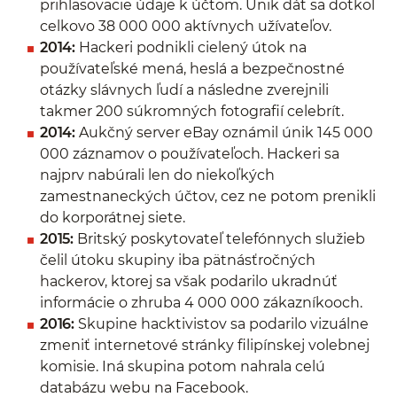
prihlasovacie údaje k účtom. Únik dát sa dotkol
celkovo 38 000 000 aktívnych užívateľov.
2014:
Hackeri podnikli cielený útok na
používateľské mená, heslá a bezpečnostné
otázky slávnych ľudí a následne zverejnili
takmer 200 súkromných fotografií celebrít.
2014:
Aukčný server eBay oznámil únik 145 000
000 záznamov o používateľoch. Hackeri sa
najprv nabúrali len do niekoľkých
zamestnaneckých účtov, cez ne potom prenikli
do korporátnej siete.
2015:
Britský poskytovateľ telefónnych služieb
čelil útoku skupiny iba pätnásťročných
hackerov, ktorej sa však podarilo ukradnúť
informácie o zhruba 4 000 000 zákazníkooch.
2016:
Skupine hacktivistov sa podarilo vizuálne
zmeniť internetové stránky filipínskej volebnej
komisie. Iná skupina potom nahrala celú
databázu webu na Facebook.