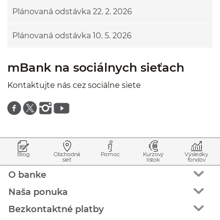
Plánovaná odstávka 22. 2. 2026
Plánovaná odstávka 10. 5. 2026
mBank na sociálnych sieťach
Kontaktujte nás cez sociálne siete
Znajdź nas na facebooku
Znajdź nas na twitterze
Znajdź nas na instagramie
Znajdź nas na youtube
Prejsť na začiatok stránky
Preskočiť na začiatok obsahu
Blog
Obchodná
Pomoc
Kurzový
Výsledky
sieť
lístok
fondov
O banke
Naša ponuka
Bezkontaktné platby