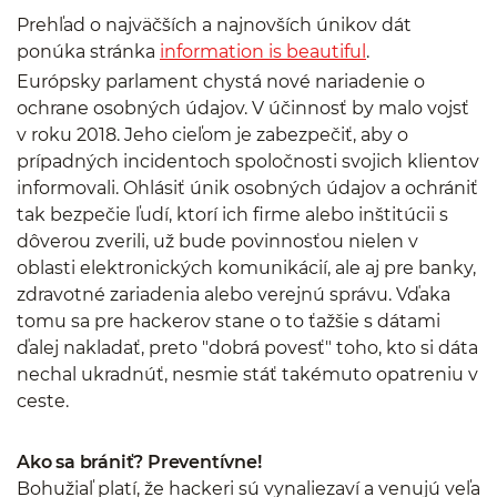
Prehľad o najväčších a najnovších únikov dát
ponúka stránka
information is beautiful
.
Európsky parlament chystá nové nariadenie o
ochrane osobných údajov. V účinnosť by malo vojsť
v roku 2018. Jeho cieľom je zabezpečiť, aby o
prípadných incidentoch spoločnosti svojich klientov
informovali. Ohlásiť únik osobných údajov a ochrániť
tak bezpečie ľudí, ktorí ich firme alebo inštitúcii s
dôverou zverili, už bude povinnosťou nielen v
oblasti elektronických komunikácií, ale aj pre banky,
zdravotné zariadenia alebo verejnú správu. Vďaka
tomu sa pre hackerov stane o to ťažšie s dátami
ďalej nakladať, preto "dobrá povesť" toho, kto si dáta
nechal ukradnúť, nesmie stáť takémuto opatreniu v
ceste.
Ako sa brániť? Preventívne!
Bohužiaľ platí, že hackeri sú vynaliezaví a venujú veľa