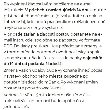
Po vyplnení žiadosti Vám odošleme na e-mail
inštrukcie.
V priebehu nasledujúcich 14 dní
je nutné
prísť na obchodné miesto (nezabudnite na doklad
totožnosti), kde budú pracovníkom mBank overené
a vykonané zmeny v systéme.
V prípade zaslania žiadosti poštou dostanete na e-
mail inštrukcie, spoločne so žiadosťou vo formáte
PDF. Doklady preukazujúce požadované zmeny je
v tomto prípade potrebné overiť notársky a spolu
s podpísanou žiadosťou zaslať do banky
najneskôr
do 14 dní od podania žiadosti
.
Zmena Vašich údajov bude vykonaná ihneď počas
návštevy obchodného miesta, prípadne po
doručení žiadosti do mBank. Po vykonaní zmien
dostanete potvrdzovací e-mail.
Veríme, že Vám týmto krokom ušetríme čas
a aktualizácia informácií bude opäť o čosi
jednoduchšia.