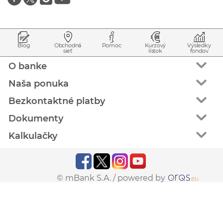
Prejsť na začiatok stránky
Preskočiť na začiatok obsahu
Blog
Obchodná
Pomoc
Kurzový
Výsledky
sieť
lístok
fondov
O banke
Naša ponuka
Bezkontaktné platby
Dokumenty
Kalkulačky
© mBank S.A. /
powered by