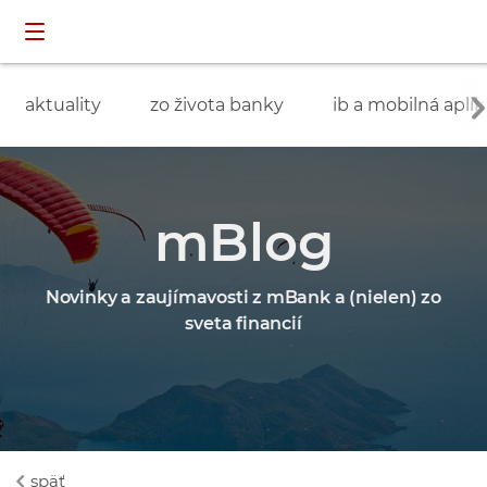
Preskočiť navigáciu a prejsť na obsah
INDIVIDUÁLNI
prihlásenie
ZÁKAZNÍCI
aktuality
zo života banky
ib a mobilná aplik
mBlog
Novinky a zaujímavosti z mBank a (nielen) zo
sveta financií
späť