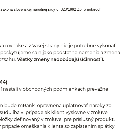
 zákona slovenskej národnej rady č. 323/1992 Zb. o notároch
a rovnaké a z Vašej strany nie je potrebné vykonať
ám poskytujeme sa nijako podstatne nemenia a zmena
ozsahu.
Všetky zmeny nadobúdajú účinnosť 1.
14)
ní nastali v obchodných podmienkach prevažne
m bude mBank oprávnená uplatňovať nároky zo
údu iba v prípade ak klient výslovne v zmluve
oložky definovaný v zmluve pre príslušný produkt.
v prípade omeškania klienta so zaplatením splátky