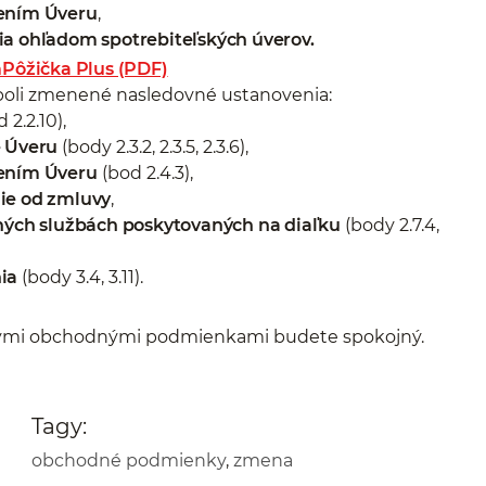
tením Úveru
,
ia ohľadom spotrebiteľských úverov.
Pôžička Plus (PDF)
li zmenené nasledovné ustanovenia:
 2.2.10),
e Úveru
(body 2.3.2, 2.3.5, 2.3.6),
tením Úveru
(bod 2.4.3),
ie od zmluvy
,
čných službách poskytovaných na diaľku
(body 2.7.4,
ia
(body 3.4, 3.11).
vými obchodnými podmienkami budete spokojný.
Tagy:
obchodné podmienky
,
zmena