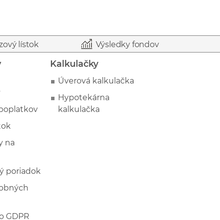
zový lístok
Výsledky fondov
y
Kalkulačky
Úverová kalkulačka
y
Hypotekárna
poplatkov
kalkulačka
tok
 na
ý poriadok
sobných
 o GDPR