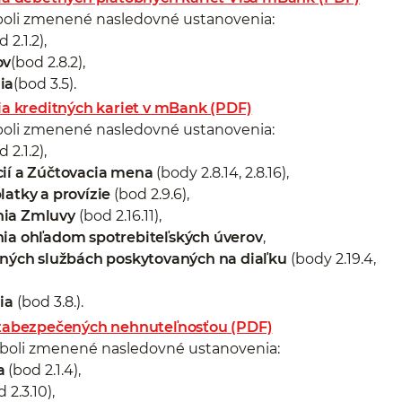
li zmenené nasledovné ustanovenia:
 2.1.2),
ov
(bod 2.8.2),
ia
(bod 3.5).
 kreditných kariet v mBank (PDF)
li zmenené nasledovné ustanovenia:
 2.1.2),
cií a Zúčtovacia mena
(body 2.8.14, 2.8.16),
latky a provízie
(bod 2.9.6),
nia Zmluvy
(bod 2.16.11),
nia ohľadom spotrebiteľských úverov
,
nčných službách poskytovaných na diaľku
(body 2.19.4,
ia
(bod 3.8.).
zabezpečených nehnuteľnosťou (PDF)
oli zmenené nasledovné ustanovenia:
a
(bod 2.1.4),
 2.3.10),