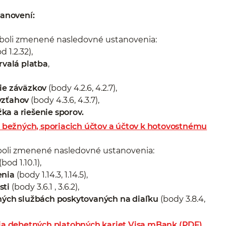
anovení:
oli zmenené nasledovné ustanovenia:
d 1.2.32),
rvalá platba
,
nie záväzkov
(body 4.2.6, 4.2.7),
vzťahov
(body 4.3.6, 4.3.7),
ka a riešenie sporov.
bežných, sporiacich účtov a účtov k hotovostnému
li zmenené nasledovné ustanovenia:
(bod 1.10.1),
enia
(body 1.14.3, 1.14.5),
sti
(body 3.6.1 , 3.6.2),
čných službách poskytovaných na diaľku
(body 3.8.4,
a debetných platobných kariet Visa mBank (PDF)