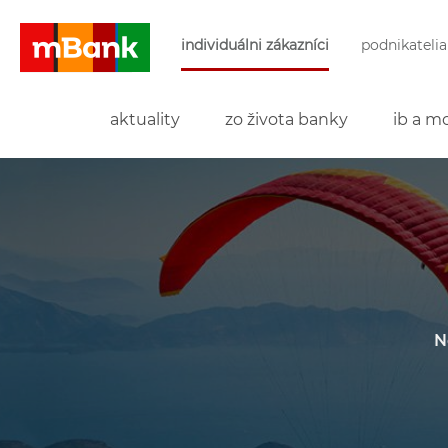
Preskočiť navigáciu a prejsť na obsah
individuálni zákazníci
podnikatelia
mBank
aktuality
zo života banky
ib a mo
N