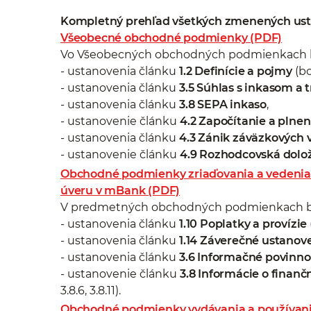
Kompletný prehľad všetkých zmenených ust
Všeobecné obchodné podmienky (PDF)
Vo Všeobecných obchodných podmienkach b
- ustanovenia článku
1.2 Definície a pojmy
(bo
- ustanovenia článku
3.5 Súhlas s inkasom a t
- ustanovenia článku
3.8 SEPA inkaso
,
- ustanovenie článku
4.2 Započítanie a plne
- ustanovenia článku
4.3 Zánik záväzkových 
- ustanovenie článku
4.9 Rozhodcovská dolož
Obchodné podmienky zriaďovania a vedenia 
úveru v mBank (PDF)
V predmetných obchodných podmienkach bo
- ustanovenia článku
1.10 Poplatky a provízie
- ustanovenia článku
1.14 Záverečné ustanov
- ustanovenia článku
3.6 Informačné povinno
- ustanovenie článku
3.8 Informácie o finan
3.8.6, 3.8.11).
Obchodné podmienky vydávania a používani