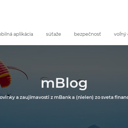
bilná aplikácia
súťaže
bezpečnosť
voľný 
mBlog
ovinky a zaujímavosti z mBank a (nielen) zo sveta financ