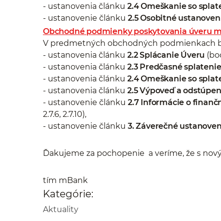
- ustanovenia článku
2.4 Omeškanie so spla
- ustanovenie článku
2.5 Osobitné ustanoven
Obchodné podmienky poskytovania úveru m
V predmetných obchodných podmienkach bo
- ustanovenia článku
2.2 Splácanie Úveru
(bod
- ustanovenia článku
2.3 Predčasné splateni
- ustanovenia článku
2.4 Omeškanie so spla
- ustanovenia článku
2.5 Výpoveď a odstúpen
- ustanovenie článku
2.7 Informácie o finan
2.7.6, 2.7.10),
- ustanovenie článku
3. Záverečné ustanoven
Ďakujeme za pochopenie a veríme, že s no
tím mBank
Kategórie:
Aktuality