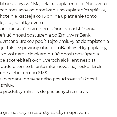
tnosť a vyzvať Majiteľa na zaplatenie celého úveru
troch mesiacov od omeškania so zaplatením splátky,
ote nie kratšej ako 15 dní na uplatnenie tohto
dujúcej splátky úveru.
tom zanikajú okamihom účinnosti odstúpenia
 deň účinnosti odstúpenia od Zmluvy mBank
, vrátane úrokov podľa tejto Zmluvy až do zaplatenia
t je taktiež povinný uhradiť mBank všetky poplatky,
k vznikol nárok do okamihu účinnosti odstúpenia.
ade spotrebiteľských úveroch ak klient nesplatí
 bude o tomto klienta informovať najneskôr 15 dní
somne alebo formou SMS.
ako orgánu oprávneného posudzovať sťažnosti
 zmlúv.
a produkty mBank do príslušných zmlúv k
u gramatickým resp. štylistickým úpravám.