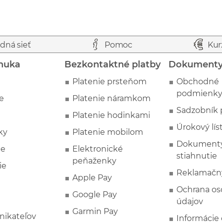
dná sieť
Pomoc
Kur
nuka
Bezkontaktné platby
Dokument
Platenie prsteňom
Obchodné
podmienk
e
Platenie náramkom
Sadzobník 
Platenie hodinkami
Úrokový lís
ky
Platenie mobilom
Dokumenty
ie
Elektronické
stiahnutie
peňaženky
ie
Reklamačn
Apple Pay
Ochrana o
Google Pay
údajov
Garmin Pay
nikateľov
Informácie