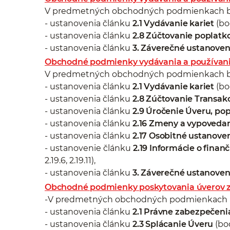
V predmetných obchodných podmienkach bo
- ustanovenia článku
2.1 Vydávanie kariet
(bod
- ustanovenia článku
2.8 Zúčtovanie poplatk
- ustanovenia článku
3. Záverečné ustanoven
Obchodné podmienky vydávania a používania
V predmetných obchodných podmienkach bo
- ustanovenia článku
2.1 Vydávanie kariet
(bod
- ustanovenia článku
2.8 Zúčtovanie Transak
- ustanovenia článku
2.9 Úročenie Úveru, pop
- ustanovenia článku
2.16 Zmeny a vypoveda
- ustanovenia článku
2.17 Osobitné ustanove
- ustanovenie článku
2.19 Informácie o fina
2.19.6, 2.19.11),
- ustanovenia článku
3. Záverečné ustanoven
Obchodné podmienky poskytovania úverov 
-V predmetných obchodných podmienkach b
- ustanovenia článku
2.1 Právne zabezpečeni
- ustanovenia článku
2.3 Splácanie Úveru
(bod