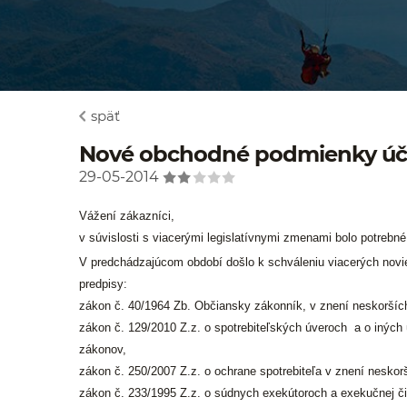
späť
Nové obchodné podmienky účin
29-05-2014
Vážení zákazníci,
v súvislosti s viacerými legislatívnymi zmenami bolo potre
V predchádzajúcom období došlo k schváleniu viacerých novie
predpisy:
zákon č. 40/1964 Zb. Občiansky zákonník, v znení neskorších
zákon č. 129/2010 Z.z. o spotrebiteľských úveroch a o iných 
zákonov,
zákon č. 250/2007 Z.z. o ochrane spotrebiteľa v znení neskor
zákon č. 233/1995 Z.z. o súdnych exekútoroch a exekučnej č