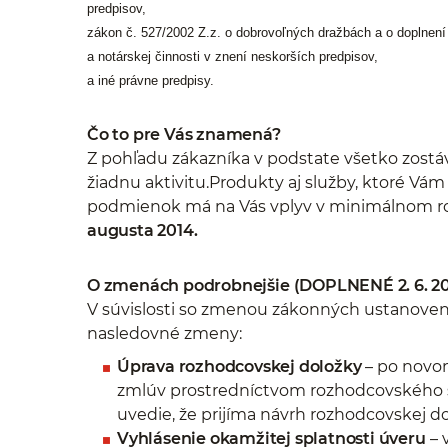
predpisov,
zákon č. 527/2002 Z.z. o dobrovoľných dražbách a o doplnení
a notárskej činnosti v znení neskorších predpisov,
a iné právne predpisy.
Čo to pre Vás znamená?
Z pohľadu zákazníka v podstate všetko zostáv
žiadnu aktivitu.Produkty aj služby, ktoré V
podmienok má na Vás vplyv v minimálnom r
augusta 2014.
O zmenách podrobnejšie
(DOPLNENÉ 2. 6. 20
V súvislosti so zmenou zákonných ustanove
nasledovné zmeny:
Úprava rozhodcovskej doložky
– po novo
zmlúv prostredníctvom rozhodcovského s
uvedie, že prijíma návrh rozhodcovskej d
Vyhlásenie okamžitej splatnosti úveru
– 