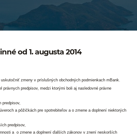
né od 1. augusta 2014
bné uskutočniť zmeny v príslušných obchodných podmienkach mBank.
l právnych predpisov, medzi ktorými boli aj nasledovné právne
 predpisov,
úveroch a pôžičkách pre spotrebiteľov a o zmene a doplnení niektorých
ších predpisov,
innosti a o zmene a doplnení ďalších zákonov v znení neskorších