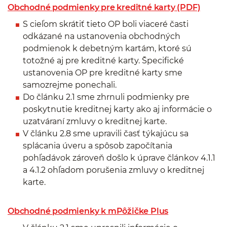
Obchodné podmienky pre kreditné karty (PDF)
S cieľom skrátiť tieto OP boli viaceré časti
odkázané na ustanovenia obchodných
podmienok k debetným kartám, ktoré sú
totožné aj pre kreditné karty. Špecifické
ustanovenia OP pre kreditné karty sme
samozrejme ponechali.
Do článku 2.1 sme zhrnuli podmienky pre
poskytnutie kreditnej karty ako aj informácie o
uzatváraní zmluvy o kreditnej karte.
V článku 2.8 sme upravili časť týkajúcu sa
splácania úveru a spôsob započítania
pohľadávok zároveň došlo k úprave článkov 4.1.1
a 4.1.2 ohľadom porušenia zmluvy o kreditnej
karte.
Obchodné podmienky k mPôžičke Plus