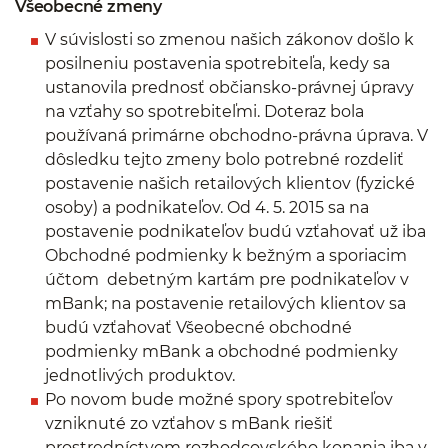
Všeobecné zmeny
V súvislosti so zmenou našich zákonov došlo k
posilneniu postavenia spotrebiteľa, kedy sa
ustanovila prednosť občiansko-právnej úpravy
na vzťahy so spotrebiteľmi. Doteraz bola
používaná primárne obchodno-právna úprava. V
dôsledku tejto zmeny bolo potrebné rozdeliť
postavenie našich retailových klientov (fyzické
osoby) a podnikateľov. Od 4. 5. 2015 sa na
postavenie podnikateľov budú vzťahovať už iba
Obchodné podmienky k bežným a sporiacim
účtom debetným kartám pre podnikateľov v
mBank; na postavenie retailových klientov sa
budú vzťahovať Všeobecné obchodné
podmienky mBank a obchodné podmienky
jednotlivých produktov.
Po novom bude možné spory spotrebiteľov
vzniknuté zo vzťahov s mBank riešiť
prostredníctvom rozhodcovského konania iba v