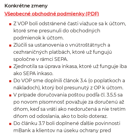
Konkrétne zmeny
Všeobecné obchodné podmienky (PDF)
Z VOP boli odstránené časti viažuce sa k účtom,
ktoré sme presunuli do obchodných
podmienok k účtom.
Zlúčili sa ustanovenia o vnútroštátnych a
cezhraničných platbách, ktoré už fungujú
spoločne v rámci SEPA.
Zjednotila sa úprava inkasa, ktoré už funguje iba
ako SEPA inkaso.
Do VOP sme doplnili článok 3.4 (o poplatkoch a
nákladoch), ktorý bol presunutý z OP k účtom.
V prípade doručovania poštou podľa čl. 3.5.5 sa
po novom písomnosť považuje za doručenú až
dňom, keď sa vráti ako nedoručená a nie tretím
dňom od odoslania, ako to bolo doteraz.
Do článku 3.7 boli doplnené ďalšie povinnosti
mBank a klientov na úseku ochrany pred