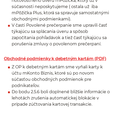
hotovostného úveru mPôžička, ktorý už v
súčasnosti neposkytujeme ( ostala už iba
mPôžička Plus, ktorá sa spravuje samostatnými
obchodnými podmienkami).
V časti Povolené prečerpanie sme upravili časť
týkajúcu sa splácania úveru a spôsob
započítania pohľadávok a tiež časť týkajúcu sa
porušenia zmluvy o povolenom prečerpaní.
Obchodné podmienky k debetným kartám (PDF)
Z OP k debetným kartám sme vyňali karty k
účtu mKonto Biznis, ktoré sú po novom
súčasťou obchodných podmienok pre
podnikateľov.
Do bodu 2.5.6 boli doplnené bližšie informácie o
lehotách zrušenia automatickej blokácie v
prípade zúčtovania kartovej transakcie.