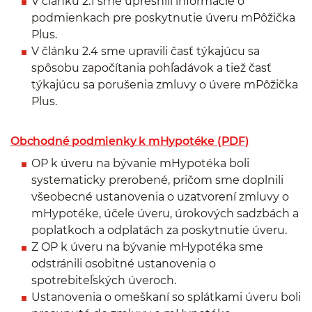
V článku 2.1 sme upresnili informácie o
podmienkach pre poskytnutie úveru mPôžička
Plus.
V článku 2.4 sme upravili časť týkajúcu sa
spôsobu započítania pohľadávok a tiež časť
týkajúcu sa porušenia zmluvy o úvere mPôžička
Plus.
Obchodné podmienky k mHypotéke (PDF)
OP k úveru na bývanie mHypotéka boli
systematicky prerobené, pričom sme doplnili
všeobecné ustanovenia o uzatvorení zmluvy o
mHypotéke, účele úveru, úrokových sadzbách a
poplatkoch a odplatách za poskytnutie úveru.
Z OP k úveru na bývanie mHypotéka sme
odstránili osobitné ustanovenia o
spotrebiteľských úveroch.
Ustanovenia o omeškaní so splátkami úveru boli