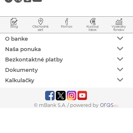
Prejsť na začiatok stránky
Preskočiť na začiatok obsahu
Blog
Obchodná
Pomoc
Kurzový
Výsledky
sieť
lístok
fondov
O banke
Naša ponuka
Bezkontaktné platby
Dokumenty
Kalkulačky
© mBank S.A. /
powered by