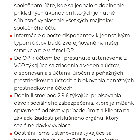
spoločnom účte, kde sa jednalo o doplnenie
príkladných úkonov pri ktorých je nutné
súhlasné vyhlásenie všetkých majiteľov
spoločného účtu.
Informácie o počte disponentov k jednotlivým
typom účtov budú zverejňované na našej
stránke a nie v rámci OP.
Do OP k účtom boli presunuté ustanovenia z
VOP týkajúce sa zriadenia a vedenia účtov,
disponovania s účtami, úročenia peňažných
prostriedkov na účtoch a blokovania peňažných
prostriedkov na účtoch.
Doplnili sme bod 2.9.6 týkajúci pripisovania
dávok sociálneho zabezpečenia, ktoré je mBank
oprávnená odpísať v prípade úmrtia klienta na
základe žiadosti príslušného orgánu, ktorý
sociálne dávky vypláca.
Odstránili sme ustanovenia týkajúce sa