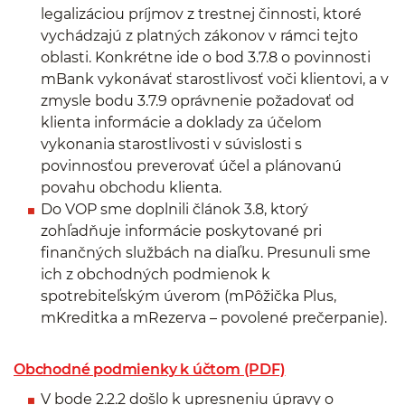
legalizáciou príjmov z trestnej činnosti, ktoré
vychádzajú z platných zákonov v rámci tejto
oblasti. Konkrétne ide o bod 3.7.8 o povinnosti
mBank vykonávať starostlivosť voči klientovi, a v
zmysle bodu 3.7.9 oprávnenie požadovať od
klienta informácie a doklady za účelom
vykonania starostlivosti v súvislosti s
povinnosťou preverovať účel a plánovanú
povahu obchodu klienta.
Do VOP sme doplnili článok 3.8, ktorý
zohľadňuje informácie poskytované pri
finančných službách na diaľku. Presunuli sme
ich z obchodných podmienok k
spotrebiteľským úverom (mPôžička Plus,
mKreditka a mRezerva – povolené prečerpanie).
Obchodné podmienky k účtom (PDF)
V bode 2.2.2 došlo k upresneniu úpravy o