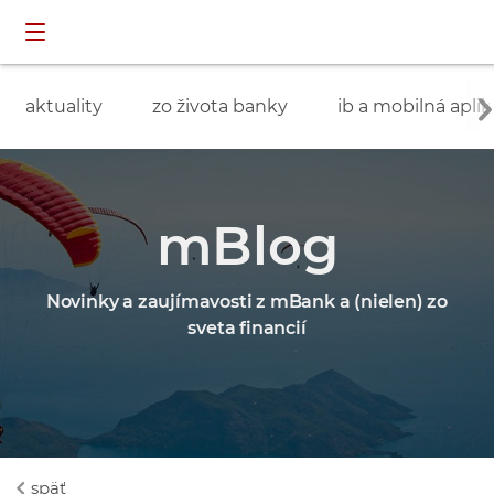
Preskočiť navigáciu a prejsť na obsah
INDIVIDUÁLNI
prihlásenie
ZÁKAZNÍCI
aktuality
zo života banky
ib a mobilná aplik
mBlog
Novinky a zaujímavosti z mBank a (nielen) zo
sveta financií
späť