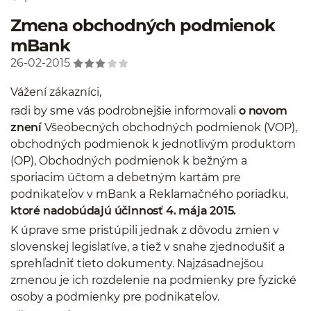
Zmena obchodných podmienok
mBank
26-02-2015
Vážení zákazníci,
radi by sme vás podrobnejšie informovali
o novom
znení
Všeobecných obchodných podmienok (VOP),
obchodných podmienok k jednotlivým produktom
(OP), Obchodných podmienok k bežným a
sporiacim účtom a debetným kartám pre
podnikateľov v mBank a Reklamačného poriadku,
ktoré nadobúdajú účinnosť 4. mája 2015.
K úprave sme pristúpili jednak z dôvodu zmien v
slovenskej legislatíve, a tiež v snahe zjednodušiť a
sprehľadniť tieto dokumenty. Najzásadnejšou
zmenou je ich rozdelenie na podmienky pre fyzické
osoby a podmienky pre podnikateľov.