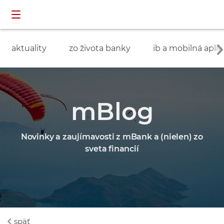
Preskočiť navigáciu a prejsť na obsah
INDIVIDUÁLNI
prihlásenie
ZÁKAZNÍCI
aktuality
zo života banky
ib a mobilná aplik
mBlog
Novinky a zaujímavosti z mBank a (nielen) zo
sveta financií
späť