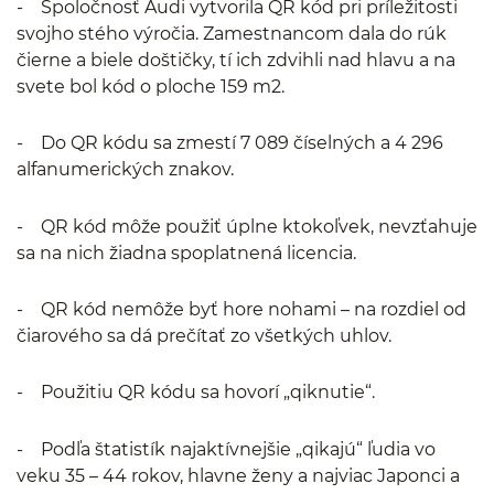
- Spoločnosť Audi vytvorila QR kód pri príležitosti
svojho stého výročia. Zamestnancom dala do rúk
čierne a biele doštičky, tí ich zdvihli nad hlavu a na
svete bol kód o ploche 159 m2.
- Do QR kódu sa zmestí 7 089 číselných a 4 296
alfanumerických znakov.
- QR kód môže použiť úplne ktokoľvek, nevzťahuje
sa na nich žiadna spoplatnená licencia.
- QR kód nemôže byť hore nohami – na rozdiel od
čiarového sa dá prečítať zo všetkých uhlov.
- Použitiu QR kódu sa hovorí „qiknutie“.
- Podľa štatistík najaktívnejšie „qikajú“ ľudia vo
veku 35 – 44 rokov, hlavne ženy a najviac Japonci a