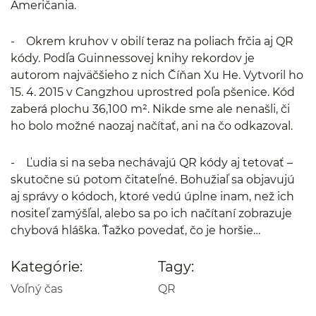
Američania.
- Okrem kruhov v obilí teraz na poliach frčia aj QR
kódy. Podľa Guinnessovej knihy rekordov je
autorom najväčšieho z nich Číňan Xu He. Vytvoril ho
15. 4. 2015 v Cangzhou uprostred poľa pšenice. Kód
zaberá plochu 36,100 m². Nikde sme ale nenašli, či
ho bolo možné naozaj načítať, ani na čo odkazoval.
- Ľudia si na seba nechávajú QR kódy aj tetovať –
skutočne sú potom čitateľné. Bohužiaľ sa objavujú
aj správy o kódoch, ktoré vedú úplne inam, než ich
nositeľ zamýšľal, alebo sa po ich načítaní zobrazuje
chybová hláška. Ťažko povedať, čo je horšie…
Kategórie:
Tagy:
Voľný čas
QR