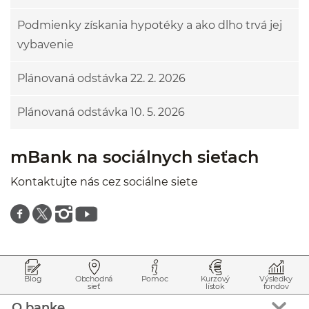
Podmienky získania hypotéky a ako dlho trvá jej
vybavenie
Plánovaná odstávka 22. 2. 2026
Plánovaná odstávka 10. 5. 2026
mBank na sociálnych sieťach
Kontaktujte nás cez sociálne siete
Znajdź nas na facebooku
Znajdź nas na twitterze
Znajdź nas na instagramie
Znajdź nas na youtube
Prejsť na začiatok stránky
Preskočiť na začiatok obsahu
Blog
Obchodná
Pomoc
Kurzový
Výsledky
sieť
lístok
fondov
O banke