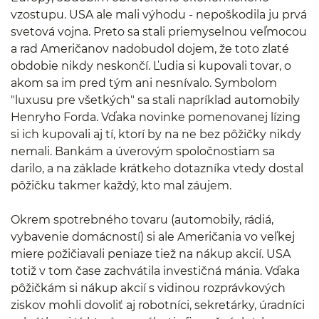
vzostupu. USA ale mali výhodu - nepoškodila ju prvá
svetová vojna. Preto sa stali priemyselnou veľmocou
a rad Američanov nadobudol dojem, že toto zlaté
obdobie nikdy neskončí. Ľudia si kupovali tovar, o
akom sa im pred tým ani nesnívalo. Symbolom
"luxusu pre všetkých" sa stali napríklad automobily
Henryho Forda. Vďaka novinke pomenovanej lízing
si ich kupovali aj tí, ktorí by na ne bez pôžičky nikdy
nemali. Bankám a úverovým spoločnostiam sa
darilo, a na základe krátkeho dotazníka vtedy dostal
pôžičku takmer každý, kto mal záujem.
Okrem spotrebného tovaru (automobily, rádiá,
vybavenie domácností) si ale Američania vo veľkej
miere požičiavali peniaze tiež na nákup akcií. USA
totiž v tom čase zachvátila investičná mánia. Vďaka
pôžičkám si nákup akcií s vidinou rozprávkových
ziskov mohli dovoliť aj robotníci, sekretárky, úradníci