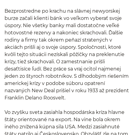
Bezprostredne po krachu na slávnej newyorskej
burze začali klienti bánk vo veľkom vyberať svoje
úspory. Nie všetky banky mali dostatočne veľké
hotovostné rezervy a nakoniec skrachovali. Ďalšie
rodiny a firmy tak okrem peňazí stratených v
akciách prišli aj o svoje úspory. Spoločnosti, ktoré
kvôli tejto situácii nezískali pôžičky na preklenutie
krízy, tiež skrachovali. O zamestnanie prišli
desaťtisíce ľudí. Bez práce sa vraj ocitol najmenej
jeden zo štyroch robotníkov. S dlhodobým riešením
americkej krízy v podobe súboru opatrení
nazvaných New Deal prišiel v roku 1933 až prezident
Franklin Delano Roosvelt.
Vo zvyšku sveta zasiahla hospodárska kríza hlavne
štáty orientované na export. Na vine bola okrem
iného znížená kúpna sila USA. Medzi zasiahnuté
štáty patrilo aj Československo. Obzvlášť zle na tom