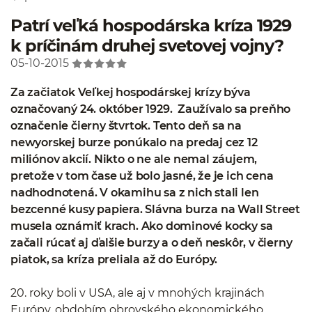
Patrí veľká hospodárska kríza 1929
k príčinám druhej svetovej vojny?
05-10-2015
Za začiatok Veľkej hospodárskej krízy býva
označovaný 24. október 1929. Zaužívalo sa preňho
označenie čierny štvrtok. Tento deň sa na
newyorskej burze ponúkalo na predaj cez 12
miliónov akcií. Nikto o ne ale nemal záujem,
pretože v tom čase už bolo jasné, že je ich cena
nadhodnotená. V okamihu sa z nich stali len
bezcenné kusy papiera. Slávna burza na Wall Street
musela oznámiť krach. Ako dominové kocky sa
začali rúcať aj ďalšie burzy a o deň neskôr, v čierny
piatok, sa kríza preliala až do Európy.
20. roky boli v USA, ale aj v mnohých krajinách
Európy, obdobím obrovského ekonomického