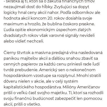
- skrátka aj tí, ktorí sa o zákutia finančných trhov
nezaujímali dosť do hĺbky. Zvyšujúci sa dopyt
logicky hnal ceny akcií nahor. Podľa odborníkov ale
hodnota akcií koncom 20. rokov dosiahla svoje
maximum a hrozilo, že bublina čoskoro praskne.
Ľudia opitie ekonomickým úspechom zlatých
dvadsiatych rokov však varovné signály nevideli
alebo vidieť nechceli.
Čierny štvrtok a masívna predajná vlna nasledovaná
panikou majiteľov akcií a ďalšiou snahou zbaviť sa
cenných papierov za každú cenu priniesli rade ľudí
tvrdé prebudenie. Americký sen o nekonečnom
hospodárskom vzostupe sa rozplynul. Mnohí stratili
dôveru nielen v akcie, ale v celý systém
kapitalistického hospodárstva. Milióny Američanov
prišli o veľkú časť svojho majetku. Tí, ktorí sa rozhodli
svoju finančnú budúcnosť zabezpečiť len pomocou
akcií, prišli o všetko.