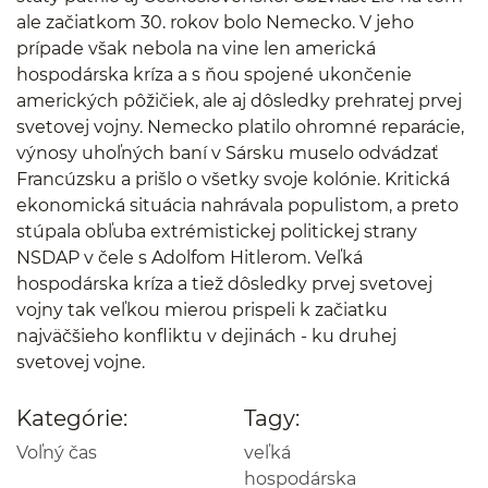
ale začiatkom 30. rokov bolo Nemecko. V jeho
prípade však nebola na vine len americká
hospodárska kríza a s ňou spojené ukončenie
amerických pôžičiek, ale aj dôsledky prehratej prvej
svetovej vojny. Nemecko platilo ohromné reparácie,
výnosy uhoľných baní v Sársku muselo odvádzať
Francúzsku a prišlo o všetky svoje kolónie. Kritická
ekonomická situácia nahrávala populistom, a preto
stúpala obľuba extrémistickej politickej strany
NSDAP v čele s Adolfom Hitlerom. Veľká
hospodárska kríza a tiež dôsledky prvej svetovej
vojny tak veľkou mierou prispeli k začiatku
najväčšieho konfliktu v dejinách - ku druhej
svetovej vojne.
Kategórie:
Tagy:
Voľný čas
veľká
hospodárska