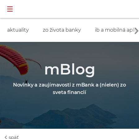
Preskočiť navigáciu a prejsť na obsah
INDIVIDUÁLNI
prihlásenie
ZÁKAZNÍCI
aktuality
zo života banky
ib a mobilná aplik
mBlog
Novinky a zaujímavosti z mBank a (nielen) zo
sveta financií
späť