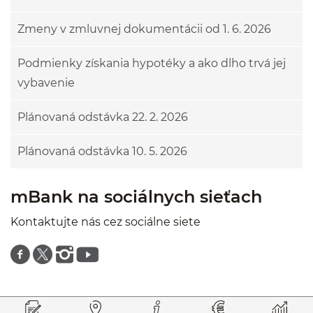
Zmeny v zmluvnej dokumentácii od 1. 6. 2026
Podmienky získania hypotéky a ako dlho trvá jej
vybavenie
Plánovaná odstávka 22. 2. 2026
Plánovaná odstávka 10. 5. 2026
mBank na sociálnych sieťach
Kontaktujte nás cez sociálne siete
Znajdź nas na facebooku
Znajdź nas na twitterze
Znajdź nas na instagramie
Znajdź nas na youtube
Prejsť na začiatok stránky
Preskočiť na začiatok obsahu