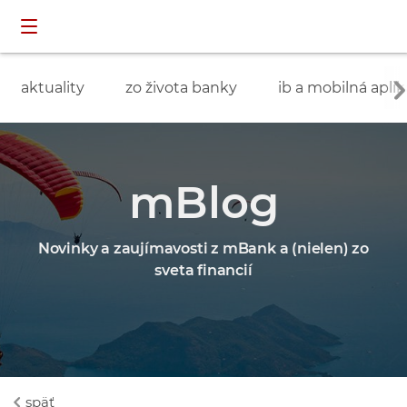
Preskočiť navigáciu a prejsť na obsah
INDIVIDUÁLNI
prihlásenie
ZÁKAZNÍCI
aktuality
zo života banky
ib a mobilná aplik
mBlog
Novinky a zaujímavosti z mBank a (nielen) zo
sveta financií
späť