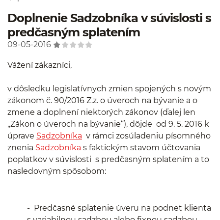
Doplnenie Sadzobníka v súvislosti s
predčasným splatením
09-05-2016
Vážení zákazníci,
v dôsledku legislatívnych zmien spojených s novým
zákonom č. 90/2016 Z.z. o úveroch na bývanie a o
zmene a doplnení niektorých zákonov (ďalej len
„Zákon o úveroch na bývanie“), dôjde od 9. 5. 2016 k
úprave
Sadzobníka
v rámci zosúladeniu písomného
znenia
Sadzobníka
s faktickým stavom účtovania
poplatkov v súvislosti s predčasným splatením a to
nasledovným spôsobom:
- Predčasné splatenie úveru na podnet klienta
s variabilnou sadzbou alebo fixnou sadzbou