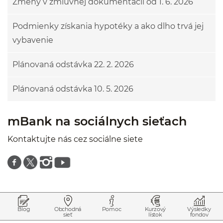
Zmeny v zmluvnej dokumentácii od 1. 6. 2026
Podmienky získania hypotéky a ako dlho trvá jej
vybavenie
Plánovaná odstávka 22. 2. 2026
Plánovaná odstávka 10. 5. 2026
mBank na sociálnych sieťach
Kontaktujte nás cez sociálne siete
Znajdź nas na facebooku
Znajdź nas na twitterze
Znajdź nas na instagramie
Znajdź nas na youtube
Prejsť na začiatok stránky
Preskočiť na začiatok obsahu
Blog
Obchodná
Pomoc
Kurzový
Výsledky
sieť
lístok
fondov