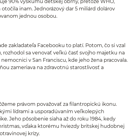
ancuje 90% výskumu detskej obrny, pretože WHO,
 otočila inam. Jednorázový dar 5 miliárd dolárov
novanom jednou osobou.
ade zakladateľa Facebooku to platí. Potom, čo si vzal
, rozhodol sa venovať veľkú časť svojho majetku na
v nemocnici v San Franciscu, kde jeho žena pracovala.
ou zameriava na zdravotnú starostlivosť a
ôžeme právom považovať za filantropickú ikonu.
ckými lídrami a usporadúvaním veľkolepých
rike. Jeho pôsobenie siaha až do roku 1984, kedy
Christmas, vďaka ktorému hviezdy britskej hudobnej
travinovej krízy.