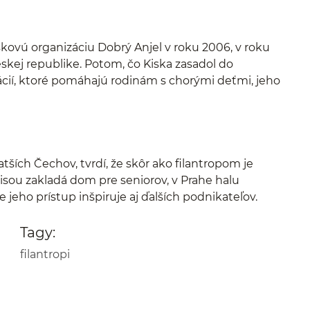
skovú organizáciu Dobrý Anjel v roku 2006, v roku
eskej republike. Potom, čo Kiska zasadol do
ácií, ktoré pomáhajú rodinám s chorými deťmi, jeho
tších Čechov, tvrdí, že skôr ako filantropom je
sou zakladá dom pre seniorov, v Prahe halu
jeho prístup inšpiruje aj ďalších podnikateľov.
Tagy:
filantropi