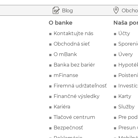
Prejsť na začiatok stránky
Preskočiť na začiatok obsahu
Blog
Obcho
O banke
Naša po
Kontaktujte nás
Účty
Obchodná sieť
Sporeni
O mBank
Úvery
Banka bez bariér
Hypoté
mFinanse
Poisten
Firemná udržateľnosť
Investíc
Finančné výsledky
Karty
Kariéra
Služby
Tlačové centrum
Pre pod
Bezpečnosť
Presun 