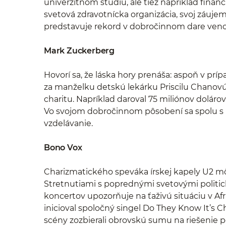
univerzitnom štúdiu, ale tiež napríklad fin
svetová zdravotnícka organizácia, svoj záujem
predstavuje rekord v dobročinnom dare ve
Mark Zuckerberg
Hovorí sa, že láska hory prenáša: aspoň v príp
za manželku detskú lekárku Priscilu Chanovú
charitu. Napríklad daroval 75 miliónov doláro
Vo svojom dobročinnom pôsobení sa spolu s ň
vzdelávanie.
Bono Vox
Charizmatického speváka írskej kapely U2 m
Stretnutiami s poprednými svetovými politi
koncertov upozorňuje na ťaživú situáciu v Af
inicioval spoločný singel Do They Know It’s 
scény zozbierali obrovskú sumu na riešenie po