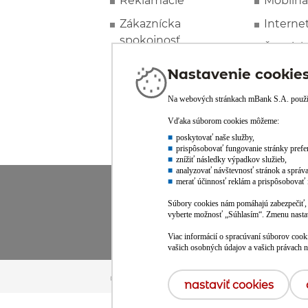
Reklamácie
Mobilná
Zákaznícka
Interne
spokojnosť
Špeciál
© mBank S.A. /
powered by