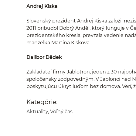
Andrej Kiska
Slovenský prezident Andrej Kiska založil nezi
2011 pribudol Dobrý Anděl, ktorý funguje v Č
prezidentského kresla, prevzala vedenie nad
manželka Martina Kisková.
Dalibor Dědek
Zakladateľ firmy Jablotron, jeden z 30 najboha
spoločensky zodpovedným. V Jablonci nad Ni
poskytujúcu úkryt ľuďom bez domova. Verí, že 
Kategórie:
Aktuality
,
Voľný čas