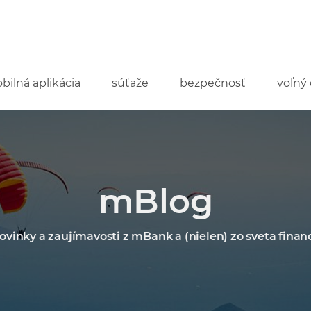
bilná aplikácia
súťaže
bezpečnosť
voľný 
mBlog
ovinky a zaujímavosti z mBank a (nielen) zo sveta financ