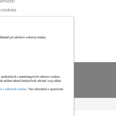
vernosti
 cookies
ľské
ké konanie
RS
Viac informácií