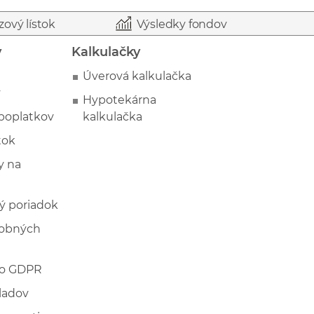
zový lístok
Výsledky fondov
y
Kalkulačky
Úverová kalkulačka
y
Hypotekárna
poplatkov
kalkulačka
tok
 na
ý poriadok
sobných
 o GDPR
ladov