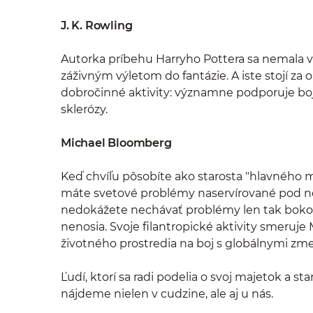
J. K. Rowling
Autorka príbehu Harryho Pottera sa nemala v
záživným výletom do fantázie. A iste stojí 
dobročinné aktivity: významne podporuje boj
sklerózy.
Michael Bloomberg
Keď chvíľu pôsobíte ako starosta "hlavného m
máte svetové problémy naservírované pod n
nedokážete nechávať problémy len tak bokom, 
nenosia. Svoje filantropické aktivity smeruj
životného prostredia na boj s globálnymi zm
Ľudí, ktorí sa radi podelia o svoj majetok a st
nájdeme nielen v cudzine, ale aj u nás.