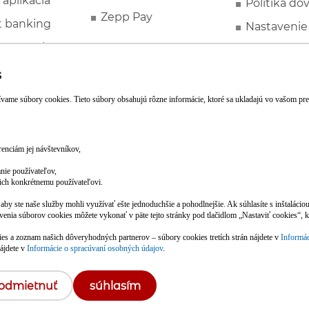
 aplikácia
Politika dô
Zepp Pay
t banking
Nastavenie
ne ponuky
Spotrebite
rozhodcovs
FATCA a C
Založte si účet pohodlne z mobilu