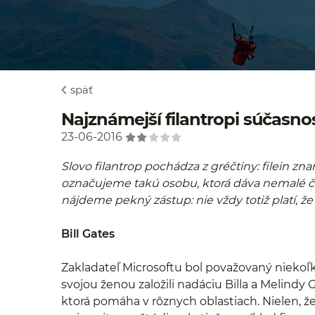
späť
Najznámejší filantropi súčasnos
23-06-2016
Slovo filantrop pochádza z gréčtiny: filein z
označujeme takú osobu, ktorá dáva nemalé čia
nájdeme pekný zástup: nie vždy totiž platí, že
Bill Gates
Zakladateľ Microsoftu bol považovaný niekoľk
svojou ženou založili nadáciu Billa a Melind
ktorá pomáha v rôznych oblastiach. Nielen, ž