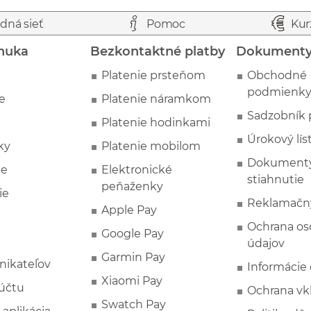
dná sieť
Pomoc
Kur
nuka
Bezkontaktné platby
Dokument
Platenie prsteňom
Obchodné
podmienk
e
Platenie náramkom
Sadzobník 
Platenie hodinkami
Úrokový lís
ky
Platenie mobilom
Dokumenty
ie
Elektronické
stiahnutie
peňaženky
ie
Reklamačn
Apple Pay
Ochrana o
Google Pay
údajov
Garmin Pay
nikateľov
Informácie
Xiaomi Pay
účtu
Ochrana vk
Swatch Pay