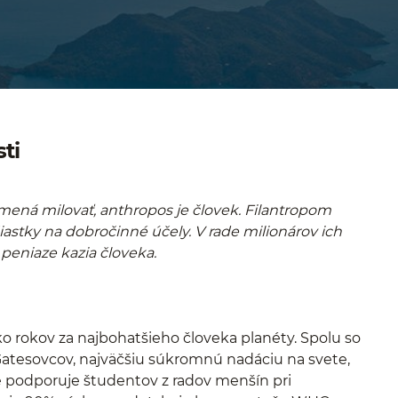
ti
namená milovať, anthropos je človek. Filantropom
stky na dobročinné účely. V rade milionárov ich
 peniaze kazia človeka.
o rokov za najbohatšieho človeka planéty. Spolu so
y Gatesovcov, najväčšiu súkromnú nadáciu na svete,
e podporuje študentov z radov menšín pri