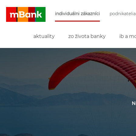
Preskočiť navigáciu a prejsť na obsah
individuálni zákazníci
podnikatelia
mBank
aktuality
zo života banky
ib a mo
N