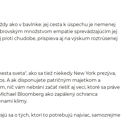
ždy ako v bavlnke: jej cesta k úspechu je nemenej
za obrovským množstvom empatie sprevádzajúcim jej
 proti chudobe, prispieva aj na výskum roztrúsenej
esta sveta", ako sa tiež niekedy New York prezýva,
os. A ak disponujete patričným majetkom a
nič vám nebráni začať riešiť aj veci, ktoré sa práve
e Michael Bloomberg ako zapálený ochranca
enami klímy.
arajú sa o tých, ktorí to potrebujú najviac, samozrejme