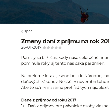
späť
Zmeny daní z príjmu na rok 20
26-01-2017
Pomaly sa blíži čas, kedy naše celoročné fin
pominulé roky, aj tento nás čaká pár zmien.
Na prelome leta a jesene boli do Národnej r
daňových zákonov. Neskôr v novembri toho is
Aké to sú? Prinášame prehľad tých najdôležit
Dane z príjmov od roku 2017
1) Daň z príjmov pre právnické osoby klesne