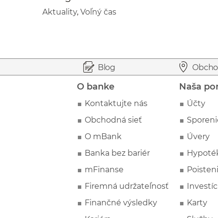
Aktuality
,
Voľný čas
Prejsť na začiatok stránky
Preskočiť na začiatok obsahu
Blog
Obcho
O banke
Naša po
Kontaktujte nás
Účty
Obchodná sieť
Sporeni
O mBank
Úvery
Banka bez bariér
Hypoté
mFinanse
Poisten
Firemná udržateľnosť
Investíc
Finančné výsledky
Karty