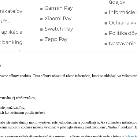
údajov
Garmin Pay
nikateľov
Informácie
Xiaomi Pay
účtu
Ochrana vk
Swatch Pay
 aplikácia
Politika dô
Zepp Pay
t banking
Nastavenie
ne ponuky
Spotrebite
rozhodcovs
FATCA a C
Založte si účet pohodlne z mobilu