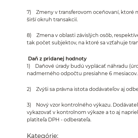
7) Zmeny v transferovom oceňovaní, ktoré ma
širší okruh transakcií.
8) Zmena v oblasti závislých osôb, respektíve
tak počet subjektov, na ktoré sa vzťahuje tr
Daň z pridanej hodnoty
1) Daňové úrady budú vyplácať náhradu (úr
nadmerného odpočtu presiahne 6 mesiacov.
2) Zvýši sa právna istota dodávateľov aj odb
3) Nový vzor kontrolného výkazu. Dodávatel
vykazovať v kontrolnom výkaze a to aj napri
platiteľa DPH - odberateľa.
Kategórie: