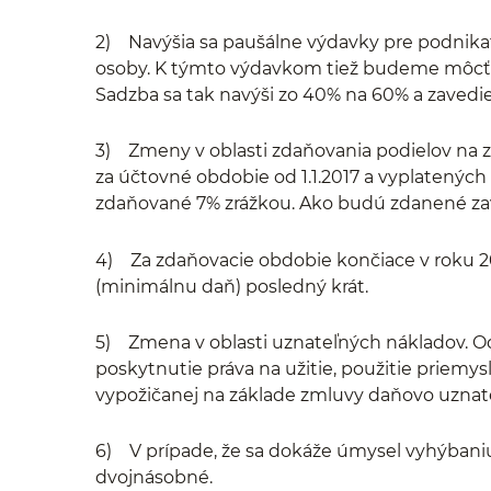
2) Navýšia sa paušálne výdavky pre podnika
osoby. K týmto výdavkom tiež budeme môcť pr
Sadzba sa tak navýši zo 40% na 60% a zavedi
3) Zmeny v oblasti zdaňovania podielov na z
za účtovné obdobie od 1.1.2017 a vyplatených
zdaňované 7% zrážkou. Ako budú zdanené zav
4) Za zdaňovacie obdobie končiace v roku 20
(minimálnu daň) posledný krát.
5) Zmena v oblasti uznateľných nákladov. O
poskytnutie práva na užitie, použitie priem
vypožičanej na základe zmluvy daňovo uznateľ
6) V prípade, že sa dokáže úmysel vyhýbani
dvojnásobné.