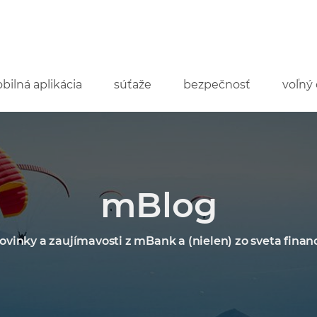
bilná aplikácia
súťaže
bezpečnosť
voľný 
mBlog
ovinky a zaujímavosti z mBank a (nielen) zo sveta financ