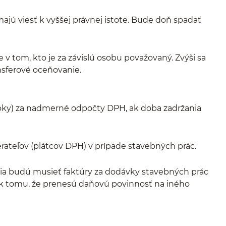
jú viesť k vyššej právnej istote. Bude doň spadať
 v tom, kto je za závislú osobu považovaný. Zvýši sa
ansferové oceňovanie.
oky) za nadmerné odpočty DPH, ak doba zadržania
erateľov (plátcov DPH) v prípade stavebných prác.
ia budú musieť faktúry za dodávky stavebných prác
ek tomu, že prenesú daňovú povinnosť na iného