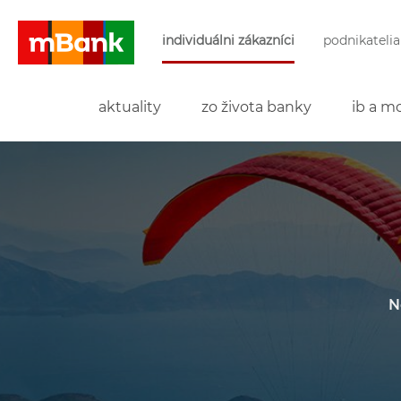
Preskočiť navigáciu a prejsť na obsah
individuálni zákazníci
podnikatelia
mBank
aktuality
zo života banky
ib a mo
N