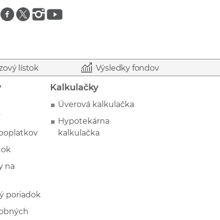
Znajdź nas na facebooku
Znajdź nas na twitterze
Znajdź nas na instagramie
Znajdź nas na youtube
zový lístok
Výsledky fondov
y
Kalkulačky
Úverová kalkulačka
y
Hypotekárna
poplatkov
kalkulačka
tok
 na
ý poriadok
sobných