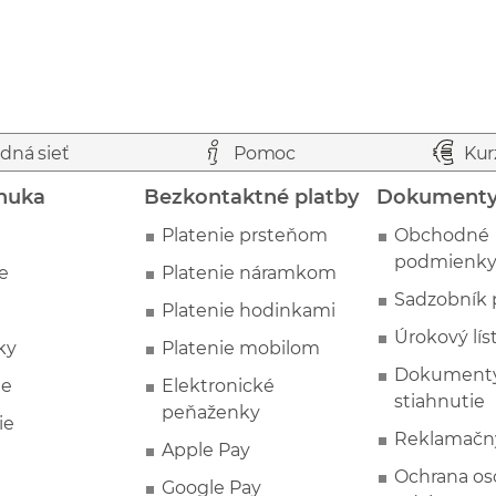
dná sieť
Pomoc
Kur
nuka
Bezkontaktné platby
Dokument
Platenie prsteňom
Obchodné
podmienk
e
Platenie náramkom
Sadzobník 
Platenie hodinkami
Úrokový lís
ky
Platenie mobilom
Dokumenty
ie
Elektronické
stiahnutie
peňaženky
ie
Reklamačn
Apple Pay
Ochrana o
Google Pay