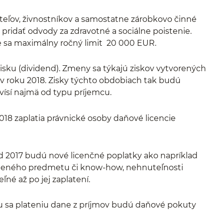
teľov, živnostníkov a samostatne zárobkovo činné
idať odvody za zdravotné a sociálne poistenie.
e sa maximálny ročný limit 20 000 EUR.
isku (dividend). Zmeny sa týkajú ziskov vytvorených
 v roku 2018. Zisky týchto obdobiach tak budú
ísí najmä od typu príjemcu.
18 zaplatia právnické osoby daňové licencie
d 2017 budú nové licenčné poplatky ako napríklad
ysleného predmetu či know-how, nehnuteľnosti
né až po jej zaplatení.
u sa plateniu dane z príjmov budú daňové pokuty