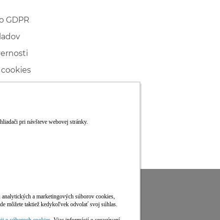
 o GDPR
ladov
vernosti
 cookies
ľské
ké konanie
RS
Viac informácií