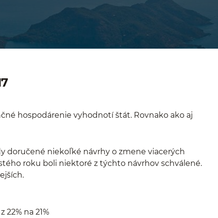
17
ančné hospodárenie vyhodnotí štát. Rovnako ako aj
ady doručené niekoľké návrhy o zmene viacerých
tého roku boli niektoré z týchto návrhov schválené.
ejších.
 z 22% na 21%