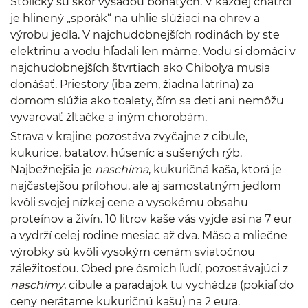
Stoličky sú skôr výsadou bohatých. V každej chatrči
je hlinený „sporák“ na uhlie slúžiaci na ohrev a
výrobu jedla. V najchudobnejších rodinách by ste
elektrinu a vodu hľadali len márne. Vodu si domáci v
najchudobnejších štvrtiach ako Chibolya musia
donášať. Priestory (iba zem, žiadna latrína) za
domom slúžia ako toalety, čím sa deti ani nemôžu
vyvarovať žltačke a iným chorobám.
Strava v krajine pozostáva zvyčajne z cibule,
kukurice, batatov, húseníc a sušených rýb.
Najbežnejšia je
naschima
, kukuričná kaša, ktorá je
najčastejšou prílohou, ale aj samostatným jedlom
kvôli svojej nízkej cene a vysokému obsahu
proteínov a živín. 10 litrov kaše vás vyjde asi na 7 eur
a vydrží celej rodine mesiac až dva. Mäso a mliečne
výrobky sú kvôli vysokým cenám sviatočnou
záležitosťou. Obed pre ôsmich ľudí, pozostávajúci z
naschimy
, cibule a paradajok tu vychádza (pokiaľ do
ceny nerátame kukuričnú kašu) na 2 eura.