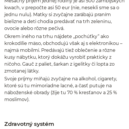
Mesačný príjem jednej rodiny je asi 500 zambijských
kwach, v prepočte asi 50 eur (nie, nesekli sme sa o
jednu nulu). Matky si zvyčajne zarábajú praním
bielizne a deti chodia predávať na trh zeleninu,
ovocie alebo rôzne pečivá.
Okrem iného na trhu nájdete „pochúťky“ ako
krokodílie mäso, obchodujú však aj s elektronikou –
najmä mobilmi. Predávajú tiež oblečenie a rôzne
kusy nábytku, ktorý dokážu vyrobiť prakticky z
ničoho. Gauč z paliet, šarkan z igelitky či lopta zo
zmotanej látky.
Svoje príjmy míňajú zvyčajne na alkohol, cigarety,
ktoré sú tu mimoriadne lacné, a časť putuje na
náboženské obrady (žije tu 70 % kresťanov a 25 %
moslimov).
Zdravotný systém