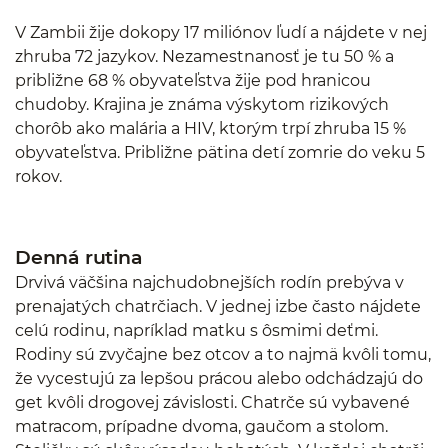
V Zambii žije dokopy 17 miliónov ľudí a nájdete v nej
zhruba 72 jazykov. Nezamestnanosť je tu 50 % a
približne 68 % obyvateľstva žije pod hranicou
chudoby. Krajina je známa výskytom rizikových
chorôb ako malária a HIV, ktorým trpí zhruba 15 %
obyvateľstva. Približne pätina detí zomrie do veku 5
rokov.
Denná rutina
Drvivá väčšina najchudobnejších rodín prebýva v
prenajatých chatrčiach. V jednej izbe často nájdete
celú rodinu, napríklad matku s ôsmimi deťmi.
Rodiny sú zvyčajne bez otcov a to najmä kvôli tomu,
že vycestujú za lepšou prácou alebo odchádzajú do
get kvôli drogovej závislosti. Chatrče sú vybavené
matracom, prípadne dvoma, gaučom a stolom.