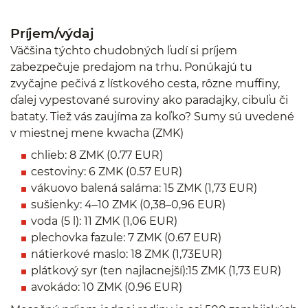
Príjem/výdaj
Väčšina týchto chudobných ľudí si príjem
zabezpečuje predajom na trhu. Ponúkajú tu
zvyčajne pečivá z lístkového cesta, rôzne muffiny,
ďalej vypestované suroviny ako paradajky, cibuľu či
bataty. Tiež vás zaujíma za koľko? Sumy sú uvedené
v miestnej mene kwacha (ZMK)
chlieb: 8 ZMK (0.77 EUR)
cestoviny: 6 ZMK (0.57 EUR)
vákuovo balená saláma: 15 ZMK (1,73 EUR)
sušienky: 4–10 ZMK (0,38–0,96 EUR)
voda (5 l): 11 ZMK (1,06 EUR)
plechovka fazule: 7 ZMK (0.67 EUR)
nátierkové maslo: 18 ZMK (1,73EUR)
plátkový syr (ten najlacnejší):15 ZMK (1,73 EUR)
avokádo: 10 ZMK (0.96 EUR)