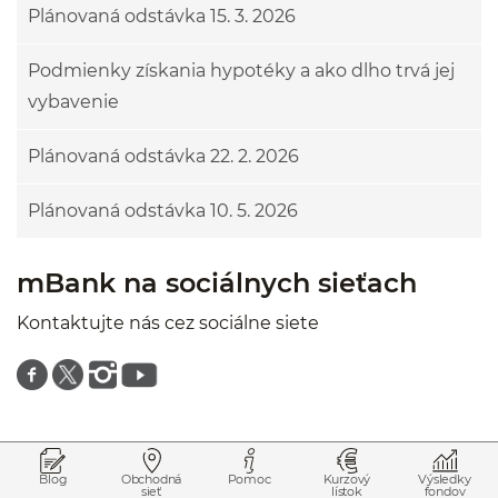
Plánovaná odstávka 15. 3. 2026
Podmienky získania hypotéky a ako dlho trvá jej
vybavenie
Plánovaná odstávka 22. 2. 2026
Plánovaná odstávka 10. 5. 2026
mBank na sociálnych sieťach
Kontaktujte nás cez sociálne siete
Znajdź nas na facebooku
Znajdź nas na twitterze
Znajdź nas na instagramie
Znajdź nas na youtube
Prejsť na začiatok stránky
Preskočiť na začiatok obsahu
Blog
Obchodná
Pomoc
Kurzový
Výsledky
sieť
lístok
fondov