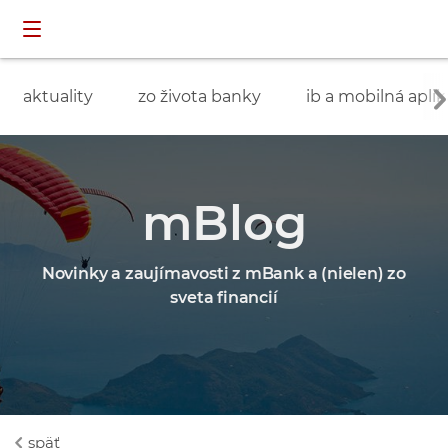
Preskočiť navigáciu a prejsť na obsah
INDIVIDUÁLNI
prihlásenie
ZÁKAZNÍCI
aktuality
zo života banky
ib a mobilná aplik
mBlog
Novinky a zaujímavosti z mBank a (nielen) zo
sveta financií
späť