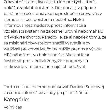
Zdravotná starostlivosť je tu len pre tých, ktorí si
dokážu zaplatiť poistenie. Dokonca aj v prípade
banálneho ošetrenia ako napr. slepého čreva vás v
nemocnici bez poistenia neošetria. Nízka
informovanosť, nedostupnosť informácií a
vzdelávací systém na žalostnej úrovni nepomáhajú
pri výskyte chorôb. Paradox je, že aj napriek tomu, že
sa misionári obyvateľom snažili vysvetliť, aby
využívali prezervatívy, čo by znížilo prenos a výskyt
HIV, náboženstvo bolo silnejšie. Miestni farári
častokrát presviedčali ženy, že kondómy sú
infikované vírusom a nemajú ich používať.
Touto cestou chceme poďakovať Daniele Sopkovej
za cenné informácie a rady pri písaní článku.
Kategórie:
Voľný čas