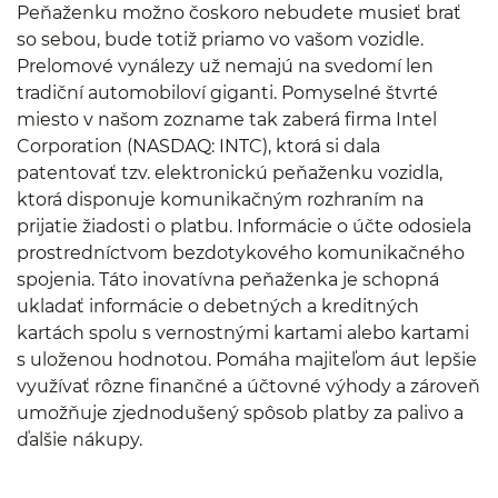
Peňaženku možno čoskoro nebudete musieť brať
so sebou, bude totiž priamo vo vašom vozidle.
Prelomové vynálezy už nemajú na svedomí len
tradiční automobiloví giganti. Pomyselné štvrté
miesto v našom zozname tak zaberá firma Intel
Corporation (NASDAQ: INTC), ktorá si dala
patentovať tzv. elektronickú peňaženku vozidla,
ktorá disponuje komunikačným rozhraním na
prijatie žiadosti o platbu. Informácie o účte odosiela
prostredníctvom bezdotykového komunikačného
spojenia. Táto inovatívna peňaženka je schopná
ukladať informácie o debetných a kreditných
kartách spolu s vernostnými kartami alebo kartami
s uloženou hodnotou. Pomáha majiteľom áut lepšie
využívať rôzne finančné a účtovné výhody a zároveň
umožňuje zjednodušený spôsob platby za palivo a
ďalšie nákupy.