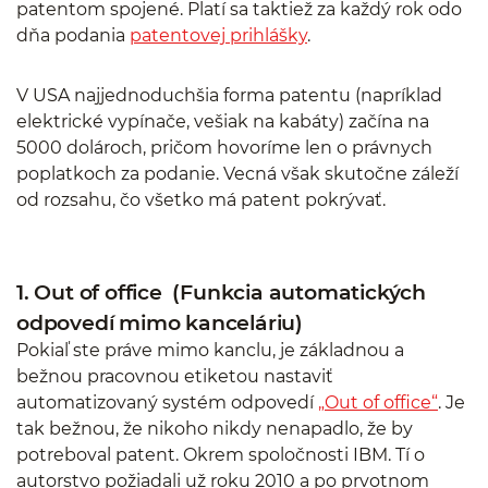
patentom spojené. Platí sa taktiež za každý rok odo
dňa podania
patentovej prihlášky
.
V USA najjednoduchšia forma patentu (napríklad
elektrické vypínače, vešiak na kabáty) začína na
5000 dolároch, pričom hovoríme len o právnych
poplatkoch za podanie. Vecná však skutočne záleží
od rozsahu, čo všetko má patent pokrývať.
1. Out of office (Funkcia automatických
odpovedí mimo kanceláriu)
Pokiaľ ste práve mimo kanclu, je základnou a
bežnou pracovnou etiketou nastaviť
automatizovaný systém odpovedí
„Out of office“
. Je
tak bežnou, že nikoho nikdy nenapadlo, že by
potreboval patent. Okrem spoločnosti IBM. Tí o
autorstvo požiadali už roku 2010 a po prvotnom