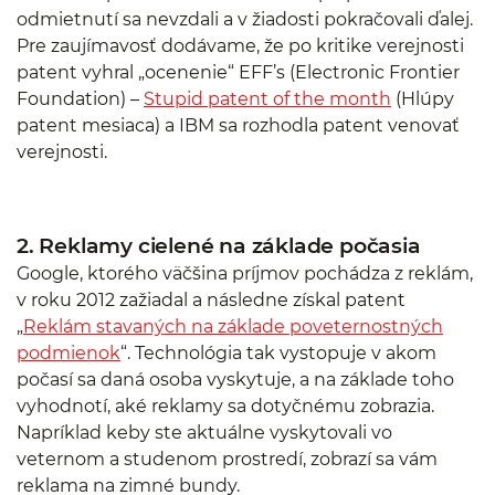
odmietnutí sa nevzdali a v žiadosti pokračovali ďalej.
Pre zaujímavosť dodávame, že po kritike verejnosti
patent vyhral „ocenenie“ EFF’s (Electronic Frontier
Foundation) –
Stupid patent of the month
(Hlúpy
patent mesiaca) a IBM sa rozhodla patent venovať
verejnosti.
2. Reklamy cielené na základe počasia
Google, ktorého väčšina príjmov pochádza z reklám,
v roku 2012 zažiadal a následne získal patent
„
Reklám stavaných na základe poveternostných
podmienok
“. Technológia tak vystopuje v akom
počasí sa daná osoba vyskytuje, a na základe toho
vyhodnotí, aké reklamy sa dotyčnému zobrazia.
Napríklad keby ste aktuálne vyskytovali vo
veternom a studenom prostredí, zobrazí sa vám
reklama na zimné bundy.