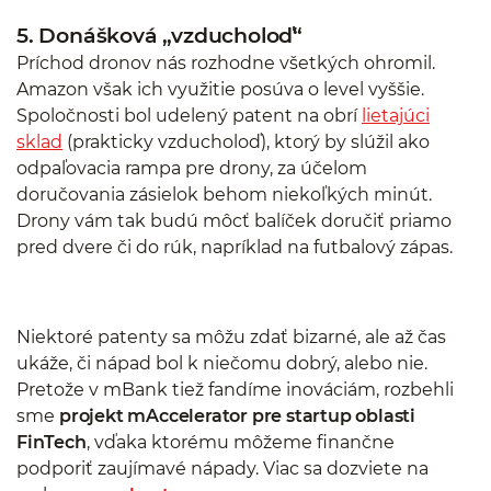
5. Donášková „vzducholoď“
Príchod dronov nás rozhodne všetkých ohromil.
Amazon však ich využitie posúva o level vyššie.
Spoločnosti bol udelený patent na obrí
lietajúci
sklad
(prakticky vzducholoď), ktorý by slúžil ako
odpaľovacia rampa pre drony, za účelom
doručovania zásielok behom niekoľkých minút.
Drony vám tak budú môcť balíček doručiť priamo
pred dvere či do rúk, napríklad na futbalový zápas.
Niektoré patenty sa môžu zdať bizarné, ale až čas
ukáže, či nápad bol k niečomu dobrý, alebo nie.
Pretože v mBank tiež fandíme inováciám, rozbehli
sme
projekt mAccelerator pre startup oblasti
FinTech
, vďaka ktorému môžeme finančne
podporiť zaujímavé nápady. Viac sa dozviete na