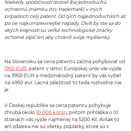
Niekedy spoločnosti dostali iba jednoduchú
ochrannú známku (tzv. trademark) v iných
prípadoch celý patent. Od tých najjednoduchších až
po tie najkomplexnejšie nápady. Divili by ste sa do
akých krajností sú veľké technologické značky
ochotné zájsť len aby chránili svoje myšlienky.
Na Slovensku sa cena patentu začína pohybovať od
1950 EUR
, patent v rámci Európskej únie vás vyjde
na 3950 EUR a medzinárodný patent by vás vyšiel
na 4950 eur. Lacná záležitosť to teda rozhodne nie
je.
V Českej republike sa cena patentu pohybuje
zhruba okolo
10 000 korún
, pričom prihláška o 10
stranách vás vyjde najmenej na 5200 Kč. Avšak to
ani zďaleka nie sú všetky poplatky, ktoré sú s