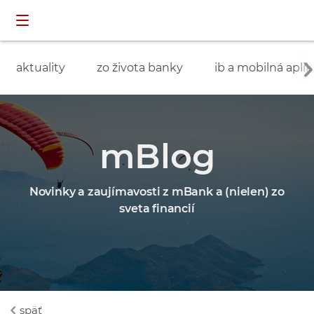
Preskočiť navigáciu a prejsť na obsah
INDIVIDUÁLNI
prihlásenie
ZÁKAZNÍCI
aktuality
zo života banky
ib a mobilná aplik
mBlog
Novinky a zaujímavosti z mBank a (nielen) zo
sveta financií
späť