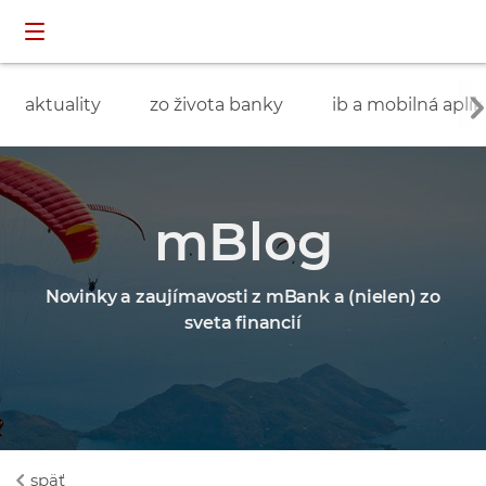
Preskočiť navigáciu a prejsť na obsah
INDIVIDUÁLNI
prihlásenie
ZÁKAZNÍCI
aktuality
zo života banky
ib a mobilná aplik
mBlog
Novinky a zaujímavosti z mBank a (nielen) zo
sveta financií
späť