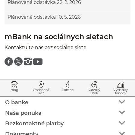
Plánovaná odstávka 22. 2. 2026
Plánovaná odstávka 10. 5. 2026
mBank na sociálnych sieťach
Kontaktujte nás cez sociálne siete
Znajdź nas na facebooku
Znajdź nas na twitterze
Znajdź nas na instagramie
Znajdź nas na youtube
Prejsť na začiatok stránky
Preskočiť na začiatok obsahu
Blog
Obchodná
Pomoc
Kurzový
Výsledky
sieť
lístok
fondov
O banke
Naša ponuka
Bezkontaktné platby
Dokumenty