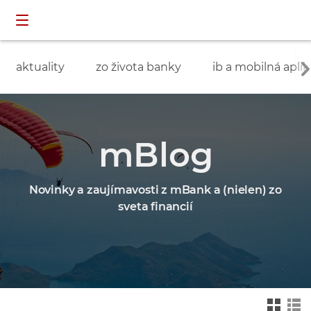
Preskočiť navigáciu a prejsť na obsah
INDIVIDUÁLNI
prihlásenie
ZÁKAZNÍCI
aktuality
zo života banky
ib a mobilná aplik
mBlog
Novinky a zaujímavosti z mBank a (nielen) zo
sveta financií
Zmień na widok ka
Zmień na
felkowy
widok drz
ewa