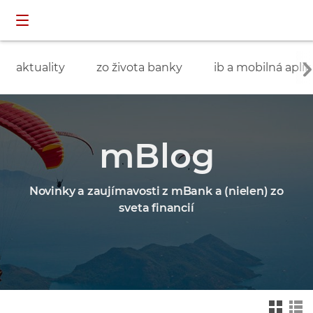
Preskočiť navigáciu a prejsť na obsah
INDIVIDUÁLNI
prihlásenie
ZÁKAZNÍCI
aktuality
zo života banky
ib a mobilná aplik
mBlog
Novinky a zaujímavosti z mBank a (nielen) zo
sveta financií
Zmień na widok ka
Zmień na
felkowy
widok drz
ewa