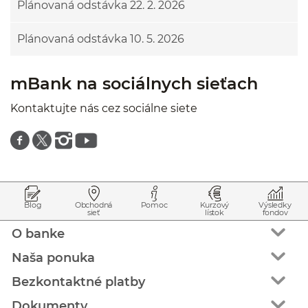
Plánovaná odstávka 22. 2. 2026
Plánovaná odstávka 10. 5. 2026
mBank na sociálnych sieťach
Kontaktujte nás cez sociálne siete
Znajdź nas na facebooku
Znajdź nas na twitterze
Znajdź nas na instagramie
Znajdź nas na youtube
Prejsť na začiatok stránky
Preskočiť na začiatok obsahu
Blog
Obchodná
Pomoc
Kurzový
Výsledky
sieť
lístok
fondov
O banke
Naša ponuka
Bezkontaktné platby
Dokumenty