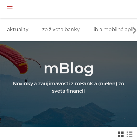
Preskočiť navigáciu a prejsť na obsah
INDIVIDUÁLNI
prihlásenie
ZÁKAZNÍCI
aktuality
zo života banky
ib a mobilná aplik
mBlog
Novinky a zaujímavosti z mBank a (nielen) zo
sveta financií
Zmień na widok ka
Zmień na
felkowy
widok drz
ewa