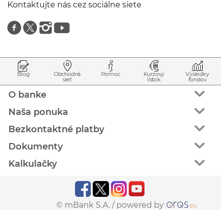
Kontaktujte nás cez sociálne siete
Znajdź nas na facebooku
Znajdź nas na twitterze
Znajdź nas na instagramie
Znajdź nas na youtube
Prejsť na začiatok stránky
Preskočiť na začiatok obsahu
Blog
Obchodná
Pomoc
Kurzový
Výsledky
sieť
lístok
fondov
O banke
Naša ponuka
Bezkontaktné platby
Dokumenty
Kalkulačky
© mBank S.A. /
powered by