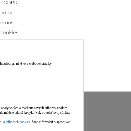
 o GDPR
ladov
vernosti
 cookies
ľské
ké konanie
RS
Viac informácií