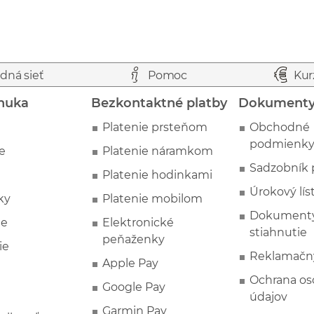
dná sieť
Pomoc
Kur
nuka
Bezkontaktné platby
Dokument
Platenie prsteňom
Obchodné
podmienk
e
Platenie náramkom
Sadzobník 
Platenie hodinkami
Úrokový lís
ky
Platenie mobilom
Dokumenty
ie
Elektronické
stiahnutie
peňaženky
ie
Reklamačn
Apple Pay
Ochrana o
Google Pay
údajov
Garmin Pay