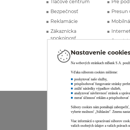
Tlačové centrum
Pre pod
Bezpečnosť
Presun 
Reklamácie
Mobilná
Zákaznícka
Interne
spokojnosť
Špeciál