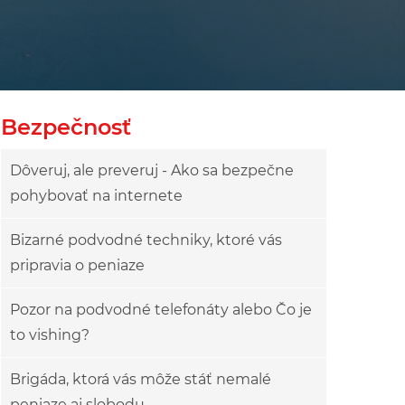
owy
ok drzewa
Bezpečnosť
Dôveruj, ale preveruj - Ako sa bezpečne
pohybovať na internete
Bizarné podvodné techniky, ktoré vás
pripravia o peniaze
Pozor na podvodné telefonáty alebo Čo je
to vishing?
Brigáda, ktorá vás môže stáť nemalé
peniaze aj slobodu