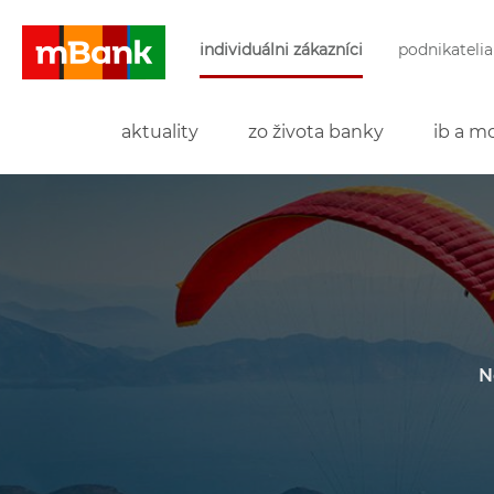
Preskočiť navigáciu a prejsť na obsah
individuálni zákazníci
podnikatelia
mBank
aktuality
zo života banky
ib a mo
N