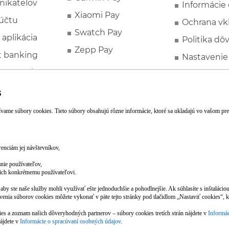
nikateľov
Informácie
Xiaomi Pay
účtu
Ochrana vk
Swatch Pay
 aplikácia
Politika dô
Zepp Pay
t banking
Nastavenie
ne ponuky
Spotrebite
rozhodcovs
FATCA a C
Založte si účet pohodlne z mobilu