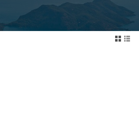
Zmień na widok kafelk
Zmień na wid