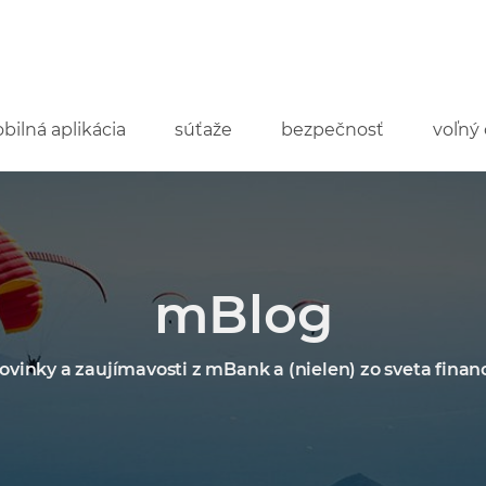
bilná aplikácia
súťaže
bezpečnosť
voľný 
mBlog
ovinky a zaujímavosti z mBank a (nielen) zo sveta financ