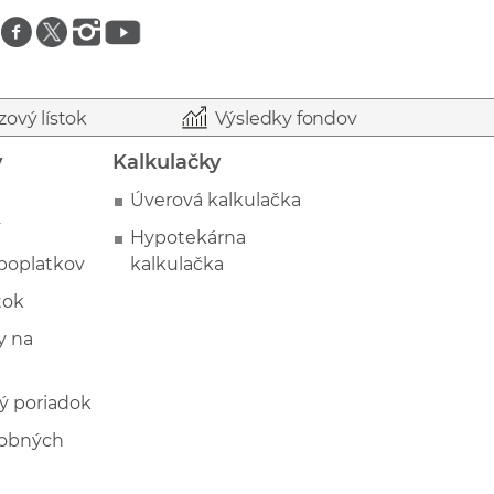
Znajdź nas na facebooku
Znajdź nas na twitterze
Znajdź nas na instagramie
Znajdź nas na youtube
zový lístok
Výsledky fondov
y
Kalkulačky
Úverová kalkulačka
y
Hypotekárna
poplatkov
kalkulačka
tok
 na
ý poriadok
sobných