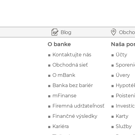
Prejsť na začiatok stránky
Preskočiť na začiatok obsahu
Blog
Obcho
O banke
Naša po
Kontaktujte nás
Účty
Obchodná sieť
Sporeni
O mBank
Úvery
Banka bez bariér
Hypoté
mFinanse
Poisten
Firemná udržateľnosť
Investíc
Finančné výsledky
Karty
Kariéra
Služby