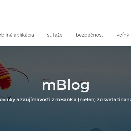
bilná aplikácia
súťaže
bezpečnosť
voľný 
mBlog
ovinky a zaujímavosti z mBank a (nielen) zo sveta financ