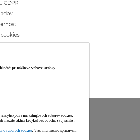
 o GDPR
ladov
vernosti
 cookies
ľské
ké konanie
RS
Viac informácií