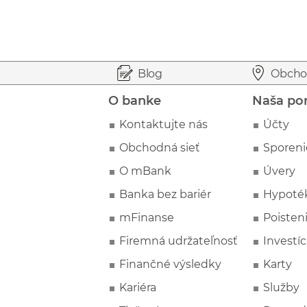
Prejsť na začiatok stránky
Preskočiť na začiatok obsahu
Blog
Obcho
O banke
Naša po
Kontaktujte nás
Účty
Obchodná sieť
Sporeni
O mBank
Úvery
Banka bez bariér
Hypoté
mFinanse
Poisten
Firemná udržateľnosť
Investíc
Finančné výsledky
Karty
Kariéra
Služby