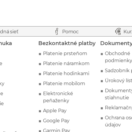
dná sieť
Pomoc
Kur
nuka
Bezkontaktné platby
Dokument
Platenie prsteňom
Obchodné
podmienk
e
Platenie náramkom
Sadzobník 
Platenie hodinkami
Úrokový lís
ky
Platenie mobilom
Dokumenty
ie
Elektronické
stiahnutie
peňaženky
ie
Reklamačn
Apple Pay
Ochrana o
Google Pay
údajov
Garmin Pay