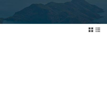
Zmień na widok kafelk
Zmień na wid