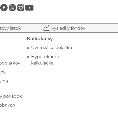
Znajdź nas na facebooku
Znajdź nas na twitterze
Znajdź nas na instagramie
Znajdź nas na youtube
zový lístok
Výsledky fondov
y
Kalkulačky
Úverová kalkulačka
y
Hypotekárna
poplatkov
kalkulačka
tok
 na
ý poriadok
sobných