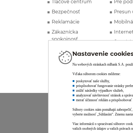
Tlačové centrum
Pre pod
Bezpečnosť
Presun 
Reklamácie
Mobilná
Zákaznícka
Interne
spokojnosť
Špeciál