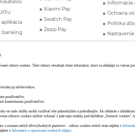
nikateľov
Informácie
Xiaomi Pay
účtu
Ochrana vk
Swatch Pay
 aplikácia
Politika dô
Zepp Pay
t banking
Nastavenie
ne ponuky
Spotrebite
rozhodcovs
FATCA a C
Založte si účet pohodlne z mobilu