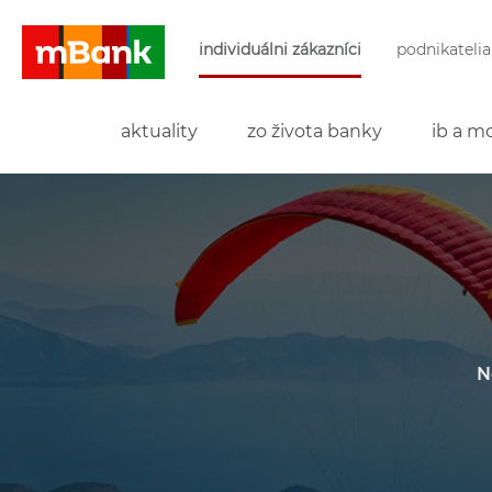
Preskočiť navigáciu a prejsť na obsah
individuálni zákazníci
podnikatelia
mBank
aktuality
zo života banky
ib a mo
N