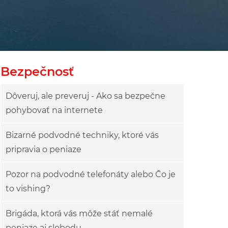
owy
ok drzewa
Bezpečnosť
Dôveruj, ale preveruj - Ako sa bezpečne
pohybovať na internete
Bizarné podvodné techniky, ktoré vás
pripravia o peniaze
Pozor na podvodné telefonáty alebo Čo je
to vishing?
Brigáda, ktorá vás môže stáť nemalé
peniaze aj slobodu