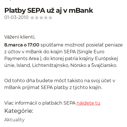
Platby SEPA už aj v mBank
01-03-2010
Vážení klienti,
8.marca o 17:00
spúšťame možnosť posielať peniaze
z účtov v mBank do krajín SEPA (Single Euro
Payments Area ), do ktorej patria krajiny Európskej
únie, Island, Lichtenštajnsko, Nórsko a Švajčiarsko.
Od tohto dňa budete môcť takisto na svoj účet v
mBank prijímať SEPA platby z týchto krajín.
Viac informácií o platbách SEPA
nájdete tu
Kategórie:
Aktuality