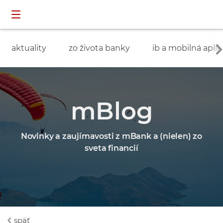
Preskočiť navigáciu a prejsť na obsah
INDIVIDUÁLNI
prihlásenie
ZÁKAZNÍCI
aktuality
zo života banky
ib a mobilná aplik
mBlog
Novinky a zaujímavosti z mBank a (nielen) zo
sveta financií
späť