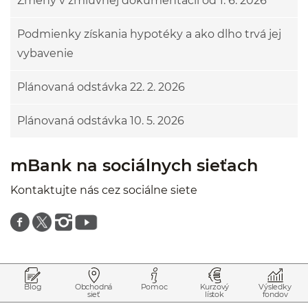
Zmeny v zmluvnej dokumentácii od 1. 6. 2026
Podmienky získania hypotéky a ako dlho trvá jej
vybavenie
Plánovaná odstávka 22. 2. 2026
Plánovaná odstávka 10. 5. 2026
mBank na sociálnych sieťach
Kontaktujte nás cez sociálne siete
Znajdź nas na facebooku
Znajdź nas na twitterze
Znajdź nas na instagramie
Znajdź nas na youtube
Prejsť na začiatok stránky
Preskočiť na začiatok obsahu
Blog
Obchodná
Pomoc
Kurzový
Výsledky
sieť
lístok
fondov