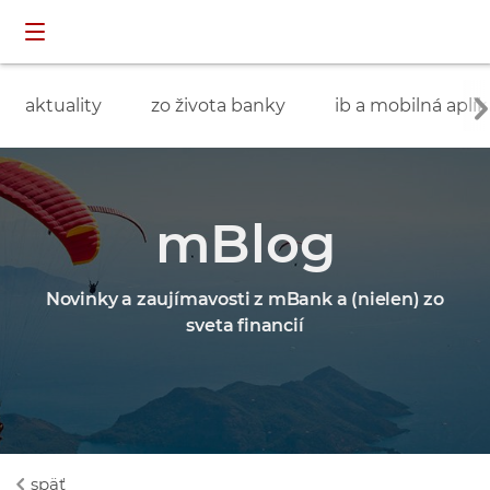
Preskočiť navigáciu a prejsť na obsah
INDIVIDUÁLNI
prihlásenie
ZÁKAZNÍCI
aktuality
zo života banky
ib a mobilná aplik
mBlog
Novinky a zaujímavosti z mBank a (nielen) zo
sveta financií
späť