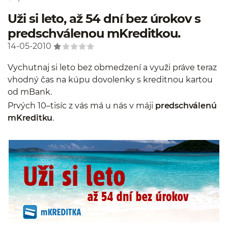
Uži si leto, až 54 dní bez úrokov s
predschválenou mKreditkou.
14-05-2010
Vychutnaj si leto bez obmedzení a využi práve teraz
vhodný čas na kúpu dovolenky s kreditnou kartou
od mBank.
Prvých 10–tisíc z vás má u nás v máji
predschválenú
mKreditku
.