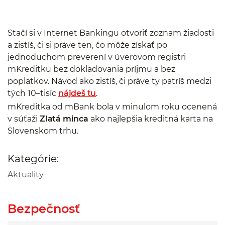
Stačí si v Internet Bankingu otvoriť zoznam žiadosti
a zistíš, či si práve ten, čo môže získať po
jednoduchom preverení v úverovom registri
mKreditku bez dokladovania príjmu a bez
poplatkov. Návod ako zistíš, či práve ty patríš medzi
tých 10–tisíc
nájdeš tu
.
mKreditka od mBank bola v minulom roku ocenená
v súťaži
Zlatá minca
ako najlepšia kreditná karta na
Slovenskom trhu.
Kategórie:
Aktuality
Bezpečnosť