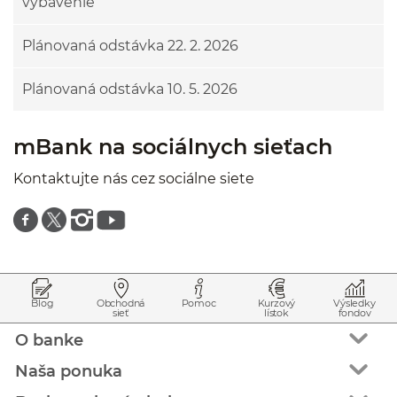
vybavenie
Plánovaná odstávka 22. 2. 2026
Plánovaná odstávka 10. 5. 2026
mBank na sociálnych sieťach
Kontaktujte nás cez sociálne siete
Znajdź nas na facebooku
Znajdź nas na twitterze
Znajdź nas na instagramie
Znajdź nas na youtube
Prejsť na začiatok stránky
Preskočiť na začiatok obsahu
Blog
Obchodná
Pomoc
Kurzový
Výsledky
sieť
lístok
fondov
O banke
Naša ponuka