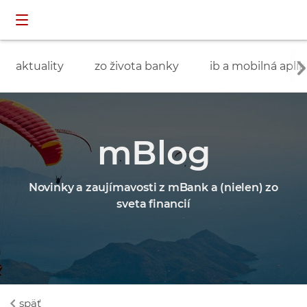
Preskočiť navigáciu a prejsť na obsah
INDIVIDUÁLNI
prihlásenie
ZÁKAZNÍCI
aktuality
zo života banky
ib a mobilná aplik
mBlog
Novinky a zaujímavosti z mBank a (nielen) zo
sveta financií
späť