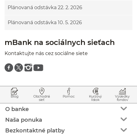
Plánovaná odstávka 22. 2. 2026
Plánovaná odstávka 10. 5. 2026
mBank na sociálnych sieťach
Kontaktujte nás cez sociálne siete
Znajdź nas na facebooku
Znajdź nas na twitterze
Znajdź nas na instagramie
Znajdź nas na youtube
Prejsť na začiatok stránky
Preskočiť na začiatok obsahu
Blog
Obchodná
Pomoc
Kurzový
Výsledky
sieť
lístok
fondov
O banke
Naša ponuka
Bezkontaktné platby