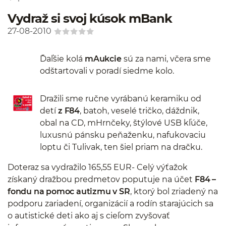
Vydraž si svoj kúsok mBank
27-08-2010
Ďaľšie kolá
mAukcie
sú za nami, včera sme
odštartovali v poradí siedme kolo.
Dražili sme ručne vyrábanú keramiku od
detí
z F84
, batoh, veselé tričko, dáždnik,
obal na CD, mHrnčeky, štýlové USB kľúče,
luxusnú pánsku peňaženku, nafukovaciu
loptu či Tulivak, ten šiel priam na dračku.
Doteraz sa vydražilo 165,55 EUR- Celý výťažok
získaný dražbou predmetov poputuje na účet
F84 –
fondu na pomoc autizmu v SR
, ktorý bol zriadený na
podporu zariadení, organizácií a rodín starajúcich sa
o autistické deti ako aj s cieľom zvyšovať